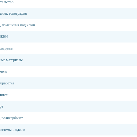
тельство
кания, топография
, помещения под ключ
, ЖБИ
оизделия
ные материалы
емент
обработка
литель
ра
, поликарбонат
системы, лоджии