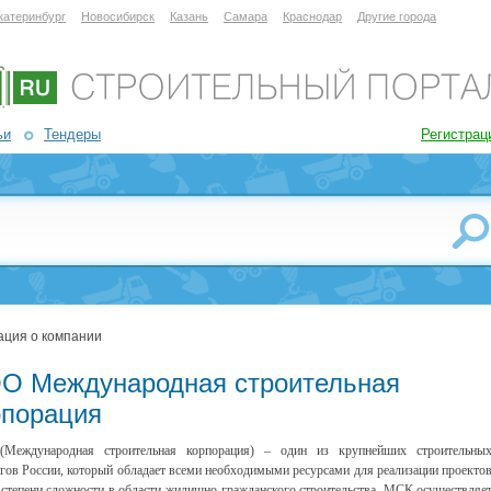
катеринбург
Новосибирск
Казань
Самара
Краснодар
Другие города
ьи
Тендеры
Регистрац
ция о компании
О Международная строительная
рпорация
Международная строительная корпорация) – один из крупнейших строительны
гов России, который обладает всеми необходимыми ресурсами для реализации проекто
степени сложности в области жилищно-гражданского строительства. МСК осуществляе