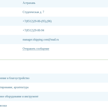
Астрахань
Студенческая д. 7
+7(8512)29-00-(95),(96)
+7(8512)29-00-94
manager.shipping.com@mail.ru
Отправить сообщение
нение и благоустройство
тирование, архитектура
ное оборудование и инструмент
возки