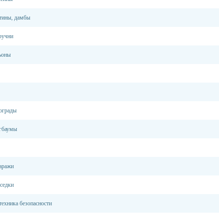
тины, дамбы
ручни
ьоны
 ограды
агбаумы
гаражи
еседки
техника безопасности