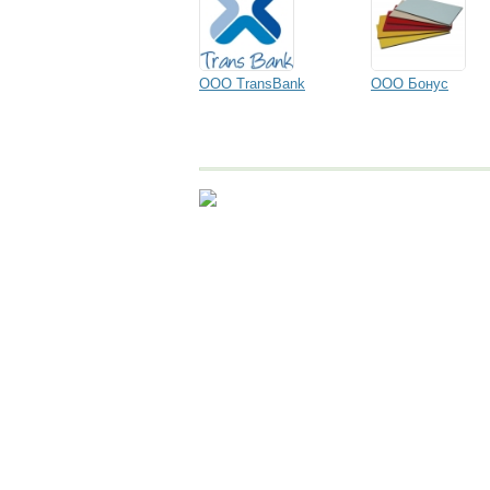
ООО TransBank
ООО Бонус
Исследование рынка.
Достоверная ин
исследований!
megaresearch.ru
Goszakaz. ru: реальные отзывы
о ра