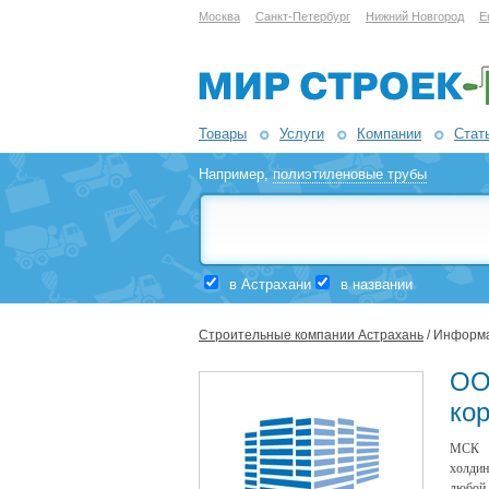
Москва
Санкт-Петербург
Нижний Новгород
Е
Товары
Услуги
Компании
Стат
Например,
полиэтиленовые трубы
в Астрахани
в названии
Строительные компании Астрахань
/ Информа
ОО
ко
МСК (
холдин
любой 