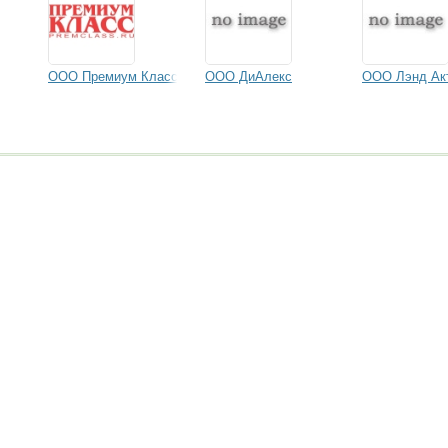
ООО Премиум Класс
ООО ДиАлекс
ООО Лэнд Ак
формация сэкономит вам миллионы! 10 лет опыта
боте с этим сайтом читайте здесь.
goszakaz.ru