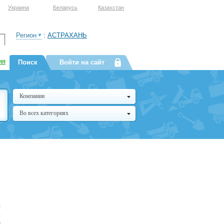
Украина
Беларусь
Казахстан
Регион
:
АСТРАХАНЬ
ия
Поиск
Войти на сайт
Компании
Во всех категориях
х
в
т