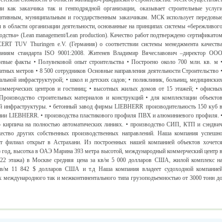
и как заказчика так и генподрядной организации, оказывает строительные услуг
ативным, муниципальным и государственным заказчикам. МСК использует передовы
 в области организации деятельности, основанные на принципах системы «бережливог
одства» (Lean management/Lean production). Качество работ подтверждено сертификато
RT TUV Thuringen e.V. (Германия) о соответствии системы менеджмента качеств
ваниям стандарта ISO 9001:2008. Житенев Владимир Вячеславович –директор ОО
евые факты • Полувековой опыт строительства • Построено около 700 млн. кв. м 
атных метров • 8 500 сотрудников Основные направления деятельности Строительство 
ьной инфраструктурой; • школ и детских садов; • поликлиник, больниц, медицински
коммерческих центров и гостиниц; • высотных жилых домов от 15 этажей; • офисны
Производство строительных материалов и конструкций • для комплектации объекто
ой инфраструктуры. • бетонный завод фирмы LIEBHERR производительность 150 куб 
мпании LIEBHERR. • производства пластикового профиля ПВХ и алюминиевого профиля. 
во кирпича на полностью автоматических линиях. • производство СИП, КТП и сэндви
жество других собственных производственных направлений. Наша компания успешн
т филиал открыт в Астрахани. Из построенных нашей компанией объектов хочетс
8) год, высотка в ОАЭ Марина 393 метра высотой, международный коммерческий центр 
(22 этажа) в Москве средняя цена за кв/м 5 000 долларов США, жилой комплекс н
кв/м 11 842 $ долларов США и т.д Наша компания владеет судоходной компание
 международного так и межконтинентального типа грузоподъемностью от 3000 тонн д