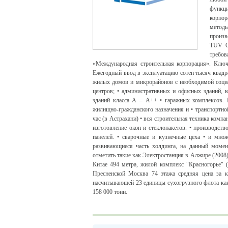
функци
корпор
методы
произв
TUV CE
требо
«Международная строительная корпорация». Ключ
Ежегодный ввод в эксплуатацию сотен тысяч квадр
жилых домов и микрорайонов с необходимой социал
центров; • административных и офисных зданий, 
зданий класса А – А++ • гаражных комплексов. 
жилищно-гражданского назначения и • транспортн
час (в Астрахани) • вся строительная техника ко
изготовление окон и стеклопакетов. • производст
панелей. • сварочные и кузнечные цеха • и мно
развивающиеся часть холдинга, на данный момен
отметить такие как Электростанция в Алжире (200
Китае 494 метра, жилой комплекс "Красногорье" 
Пресненской Москва 74 этажа средняя цена за 
насчитывающей 23 единицы сухогрузного флота как
158 000 тонн.