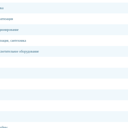
ика
матизация
ционирование
зация, сантехника
светительное оборудование
сейны