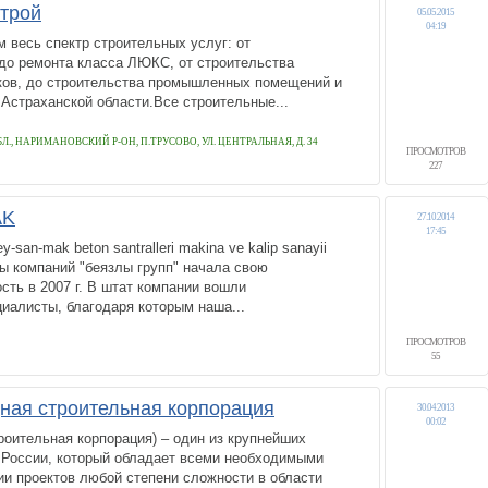
трой
05.05.2015
04:19
 весь спектр строительных услуг: от
 до ремонта класса ЛЮКС, от строительства
ов, до строительства промышленных помещений и
Астраханской области.Все строительные...
., НАРИМАНОВСКИЙ Р-ОН, П.ТРУСОВО, УЛ. ЦЕНТРАЛЬНАЯ, Д. 34
ПРОСМОТРОВ
227
AK
27.10.2014
17:45
y-san-mak beton santralleri makina ve kalip sanayii
ы компаний "беязлы групп" начала свою
ть в 2007 г. В штат компании вошли
иалисты, благодаря которым наша...
ПРОСМОТРОВ
55
ая строительная корпорация
30.04.2013
00:02
оительная корпорация) – один из крупнейших
 России, который обладает всеми необходимыми
и проектов любой степени сложности в области