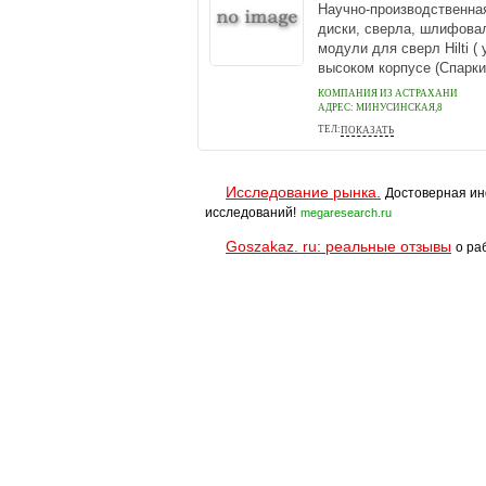
Научно-производственна
диски, сверла, шлифова
модули для сверл Hilti (
высоком корпусе (Спарки)
КОМПАНИЯ ИЗ АСТРАХАНИ
АДРЕС:
МИНУСИНСКАЯ,8
ТЕЛ:
ПОКАЗАТЬ
89086194406
Исследование рынка.
Достоверная ин
исследований!
megaresearch.ru
Goszakaz. ru: реальные отзывы
о ра
Помощь
Условия использования