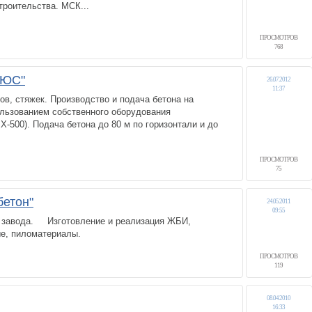
роительства. МСК...
ПРОСМОТРОВ
768
ЛЮС"
26.07.2012
11:37
ов, стяжек. Производство и подача бетона на
ользованием собственного оборудования
-500). Подача бетона до 80 м по горизонтали и до
ПРОСМОТРОВ
75
етон"
24.05.2011
09:55
3 завода. Изготовление и реализация ЖБИ,
ртные, пиломатериалы.
ПРОСМОТРОВ
119
08.04.2010
16:33