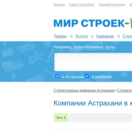
Москва
Санкт-Петербург
Нижний Новгород
Е
Товары
Услуги
Компании
Стат
Например,
полиэтиленовые трубы
в Астрахани
в названии
Строительные компании Астрахани
/
Строител
Компании Астрахани в к
Все, 6