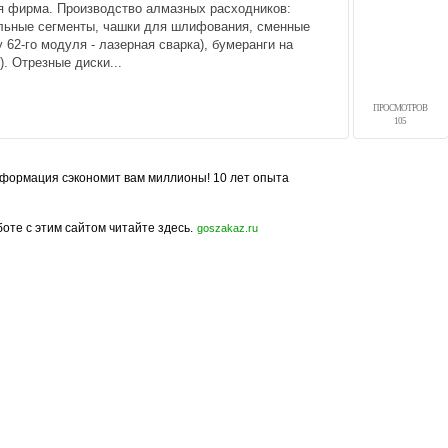
я фирма. Производство алмазных расходников:
льные сегменты, чашки для шлифования, сменные
 у 62-го модуля - лазерная сварка), бумеранги на
. Отрезные диски...
ПРОСМОТРОВ
105
формация сэкономит вам миллионы! 10 лет опыта
боте с этим сайтом читайте здесь.
goszakaz.ru
Политика конфиденциальности
Карта сайта