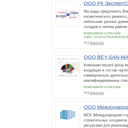
ООО РК ЭкспертС
Мы рады предложить Вам
косметического ремонта
небольших дачных домик
складов в любом районе 
КОМПАНИЯ ИЗ АСТРАХАНИ
АДРЕС:
416109 АСТРАХАНСКАЯ ОБЛ
ТЕЛ:
ПОКАЗАТЬ
+78512297798
ООО BEY-SAN-M
Компания beyazli group be
входящая в состав групп
коммерческую деятельнос
квалифицированные спец
КОМПАНИЯ ИЗ АСТРАХАНИ
ТЕЛ:
ПОКАЗАТЬ
+79284451816
ООО Международн
МСК (Международная стр
строительных холдингов
ресурсами для реализаци