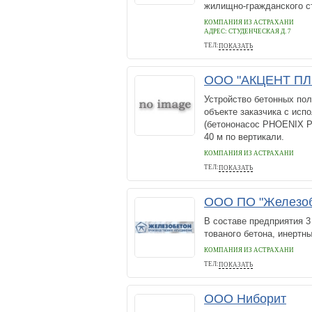
жилищно-гражданского ст
КОМПАНИЯ ИЗ АСТРАХАНИ
АДРЕС:
СТУДЕНЧЕСКАЯ Д. 7
ТЕЛ:
ПОКАЗАТЬ
+7(8512)29-00-(95),(96)
ООО "АКЦЕНТ П
Устройство бетонных пол
объекте заказчика с исп
(бетононасос PHOENIX PX
40 м по вертикали.
КОМПАНИЯ ИЗ АСТРАХАНИ
ТЕЛ:
ПОКАЗАТЬ
+7-921-165-05-65
ООО ПО "Железоб
В составе предприятия 
тованого бетона, ине
КОМПАНИЯ ИЗ АСТРАХАНИ
ТЕЛ:
ПОКАЗАТЬ
8512 757845
ООО Ниборит