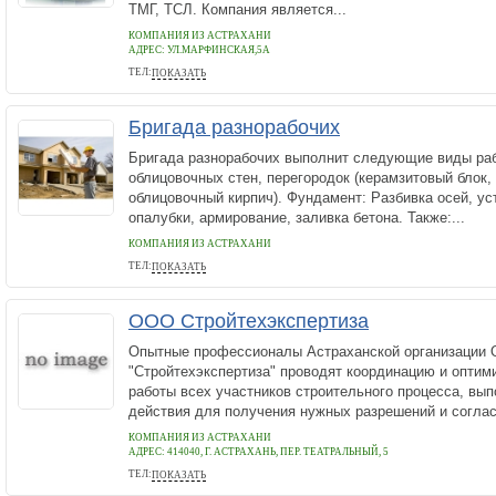
ТМГ, ТСЛ. Компания является...
КОМПАНИЯ ИЗ АСТРАХАНИ
АДРЕС:
УЛ.МАРФИНСКАЯ,5А
ТЕЛ:
ПОКАЗАТЬ
(961)816-00-19
Бригада разнорабочих
Бригада разнорабочих выполнит следующие виды раб
облицовочных стен, перегородок (керамзитовый блок,
облицовочный кирпич). Фундамент: Разбивка осей, у
опалубки, армирование, заливка бетона. Также:...
КОМПАНИЯ ИЗ АСТРАХАНИ
ТЕЛ:
ПОКАЗАТЬ
89608600739
ООО Стройтехэкспертиза
Опытные профессионалы Астраханской организации
"Стройтехэкспертиза" проводят координацию и оптим
работы всех участников строительного процесса, в
действия для получения нужных разрешений и согласо
КОМПАНИЯ ИЗ АСТРАХАНИ
АДРЕС:
414040, Г. АСТРАХАНЬ, ПЕР. ТЕАТРАЛЬНЫЙ, 5
ТЕЛ:
ПОКАЗАТЬ
+7 (904) 444-00-34