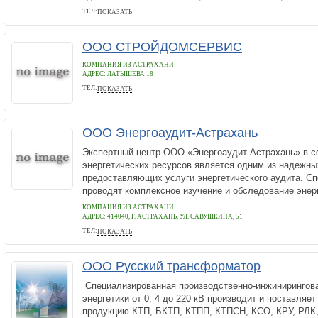
ТЕЛ:
ПОКАЗАТЬ
+78512297798
ООО СТРОЙДОМСЕРВИС
КОМПАНИЯ ИЗ АСТРАХАНИ
АДРЕС:
ЛАТЫШЕВА 18
ТЕЛ:
ПОКАЗАТЬ
89270707355
ООО Энергоаудит-Астрахань
Экспертный центр ООО «Энергоаудит-Астрахань» в 
энергетических ресурсов является одним из надежны
предоставляющих услуги энергетического аудита. С
проводят комплексное изучение и обследование энерг
КОМПАНИЯ ИЗ АСТРАХАНИ
АДРЕС:
414040, Г. АСТРАХАНЬ, УЛ. САВУШКИНА, 51
ТЕЛ:
ПОКАЗАТЬ
+7 (908) 188-51-25
ООО Русский трансформатор
Специализированная производственно-инжинирингова
энергетики от 0, 4 до 220 кВ производит и поставляе
продукцию КТП, БКТП, КТПП, КТПСН, КСО, КРУ, РЛК