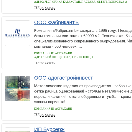
АДРЕС:
РЕСПУБЛИКА КАЗАХСТАН, Г. АСТАНА, УЛ. БЕГЕЛЬДИНОВА, 6 А
ТЕЛ:
ПОКАЗАТЬ
7 717 27 88 136
ООО ФабрикантЪ
Компания «ФабрикантЪ» создана в 1996 году. Площа
базы компании составляет 62000 м2. Техническая база
специализированного современного оборудования. Ч
компании - 550 человек. ...
КОМПАНИЯ ИЗ АСТРАХАНИ
АДРЕС:
1-ЫЙ ПРОЕЗД РОЖДЕСТВЕНСКОГО, 1
ТЕЛ:
ПОКАЗАТЬ
89171908105
ООО адогастройинвест
Металлические изделия от производителя - заборные 
сетка рабица оцинкованная! - столбы металлические 
ворота и калитки! - столы обеденные и тумбы! - кров
эконом-варианта!
КОМПАНИЯ ИЗ АСТРАХАНИ
ТЕЛ:
ПОКАЗАТЬ
89161082395
ИП Бурсерж