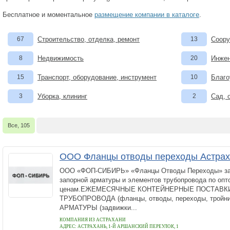
Бесплатное и моментальное
размещение компании в каталоге
.
67
Строительство, отделка, ремонт
13
Соору
8
Недвижимость
20
Инжен
15
Транспорт, оборудование, инструмент
10
Благо
3
Уборка, клининг
2
Сад, 
Все, 105
ООО Фланцы отводы переходы Астрах
ООО «ФОП-СИБИРЬ» «Фланцы Отводы Переходы» за
запорной арматуры и элементов трубопровода по оп
ценам.ЕЖЕМЕСЯЧНЫЕ КОНТЕЙНЕРНЫЕ ПОСТАВК
ТРУБОПРОВОДА (фланцы, отводы, переходы, трой
АРМАТУРЫ (задвижки...
КОМПАНИЯ ИЗ АСТРАХАНИ
АДРЕС:
АСТРАХАНЬ, 1-Й АРШАНСКИЙ ПЕРЕУЛОК, 1