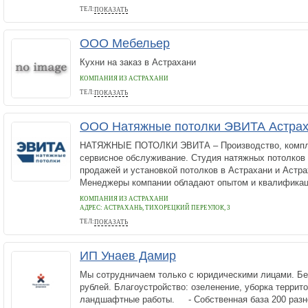
ТЕЛ:
ПОКАЗАТЬ
8-800-505-62-20
ООО Мебельер
Кухни на заказ в Астрахани
КОМПАНИЯ ИЗ АСТРАХАНИ
ТЕЛ:
ПОКАЗАТЬ
+79270704106
ООО Натяжные потолки ЭВИТА Астрах
НАТЯЖНЫЕ ПОТОЛКИ ЭВИТА – Производство, компле
сервисное обслуживание. Студия натяжных потолков
продажей и установкой потолков в Астрахани и Астра
Менеджеры компании обладают опытом и квалификаци
КОМПАНИЯ ИЗ АСТРАХАНИ
АДРЕС:
АСТРАХАНЬ, ТИХОРЕЦКИЙ ПЕРЕУЛОК, 3
ТЕЛ:
ПОКАЗАТЬ
+7 800 5112909
ИП Унаев Дамир
Мы сотрудничаем только с юридическими лицами. Бер
рублей. Благоустройство: озеленение, уборка террито
ландшафтные работы. - Собственная база 200 разно