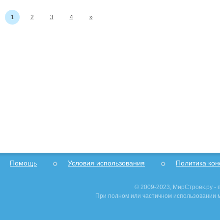
1
2
3
4
»
Помощь
Условия использования
Политика ко
© 2009-2023, МирСтроек.ру -
При полном или частичном использовании м