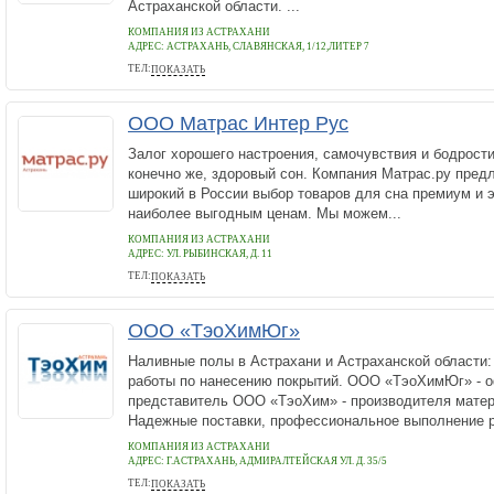
Астраханской области. ...
КОМПАНИЯ ИЗ АСТРАХАНИ
АДРЕС:
АСТРАХАНЬ, СЛАВЯНСКАЯ, 1/12,ЛИТЕР 7
ТЕЛ:
ПОКАЗАТЬ
89648809333
ООО Матрас Интер Рус
Залог хорошего настроения, самочувствия и бодрости
конечно же, здоровый сон. Компания Матрас.ру пре
широкий в России выбор товаров для сна премиум и 
наиболее выгодным ценам. Мы можем...
КОМПАНИЯ ИЗ АСТРАХАНИ
АДРЕС:
УЛ. РЫБИНСКАЯ, Д. 11
ТЕЛ:
ПОКАЗАТЬ
+7 (851) 299-47-80
ООО «ТэоХимЮг»
Наливные полы в Астрахани и Астраханской области:
работы по нанесению покрытий. ООО «ТэоХимЮг» - 
представитель ООО «ТэоХим» - производителя мате
Надежные поставки, профессиональное выполнение ра
КОМПАНИЯ ИЗ АСТРАХАНИ
АДРЕС:
Г.АСТРАХАНЬ, АДМИРАЛТЕЙСКАЯ УЛ. Д. 35/5
ТЕЛ:
ПОКАЗАТЬ
+7(906) 408-01-01