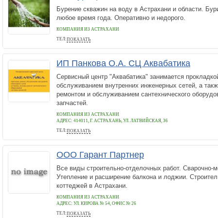
Бурение скважин на воду в Астрахани и области. Бур
любое время года. Оперативно и недорого.
КОМПАНИЯ ИЗ АСТРАХАНИ
ТЕЛ:
ПОКАЗАТЬ
89036814656
ИП Панкова О.А. СЦ Аквабатика
Сервисный центр "Аквабатика" занимается прокладко
обслуживанием внутренних инженерных сетей, а такж
ремонтом и обслуживанием сантехнического оборудов
запчастей.
КОМПАНИЯ ИЗ АСТРАХАНИ
АДРЕС:
414011, Г. АСТРАХАНЬ, УЛ. ЛАТВИЙСКАЯ, 36
ТЕЛ:
ПОКАЗАТЬ
+7-977-496-33-09
ООО Гарант Партнер
Все виды строительно-отделочных работ. Сварочно-
Утепление и расширение балкона и лоджии. Строител
коттеджей в Астрахани.
КОМПАНИЯ ИЗ АСТРАХАНИ
АДРЕС:
УЛ. КИРОВА № 54, ОФИС № 26
ТЕЛ:
ПОКАЗАТЬ
+7 9086101952