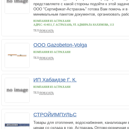
представляете с какой стороны подойти к этой задач
ООО "Сертификат-Астрахань" готова Вам помочь и в 
минимальным пакетом документов, организовать работ
КОМПАНИЯ ИЗ АСТРАХАНИ
АДРЕС:
414051, Г. АСТРАХАНЬ, УЛ. АДМИРАЛА НАХИМОВА, 113
ТЕЛ:
ПОКАЗАТЬ
+7 (904) 448-03-78
ООО Gazobeton-Volga
КОМПАНИЯ ИЗ АСТРАХАНИ
ТЕЛ:
ПОКАЗАТЬ
+79608874707
ИП Хабаидзе Г. К.
КОМПАНИЯ ИЗ АСТРАХАНИ
ТЕЛ:
ПОКАЗАТЬ
89275539933
СТРОЙИМПУЛЬС
Товары для отопления, водоснабжения, канализации 
ценам со склада в гор. Астрахань Оптово-розничная 