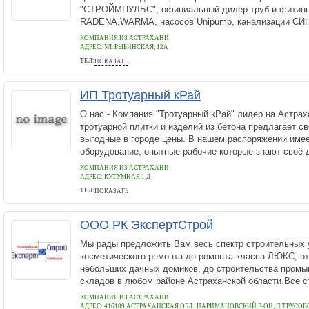
"СТРОЙМПУЛЬС", официальный дилер труб и фитинг
RADENA,WARMA, насосов Unipump, канализации СИН
КОМПАНИЯ ИЗ АСТРАХАНИ
АДРЕС:
УЛ. РЫБИНСКАЯ, 12А
ТЕЛ:
ПОКАЗАТЬ
+7(8512) 498-499
ИП Тротуарный кРай
О нас - Компания "Тротуарный кРай" лидер на Астра
тротуарной плитки и изделий из бетона предлагает с
выгодные в городе цены. В нашем распоряжении име
оборудование, опытные рабочие которые знают своё д
КОМПАНИЯ ИЗ АСТРАХАНИ
АДРЕС:
КУТУМНАЯ 1 Д
ТЕЛ:
ПОКАЗАТЬ
+78512472164
ООО РК ЭкспертСтрой
Мы рады предложить Вам весь спектр строительных у
косметического ремонта до ремонта класса ЛЮКС, от
небольших дачных домиков, до строительства пром
складов в любом районе Астраханской области.Все с
КОМПАНИЯ ИЗ АСТРАХАНИ
АДРЕС:
416109 АСТРАХАНСКАЯ ОБЛ., НАРИМАНОВСКИЙ Р-ОН, П.ТРУСОВО, 