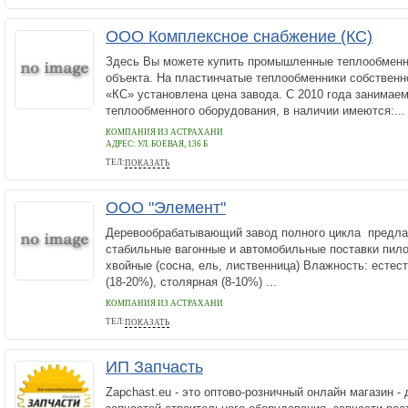
ООО Комплексное снабжение (КС)
Здесь Вы можете купить промышленные теплообменн
объекта. На пластинчатые теплообменники собственн
«КС» установлена цена завода. С 2010 года занимае
теплообменного оборудования, в наличии имеются:...
КОМПАНИЯ ИЗ АСТРАХАНИ
АДРЕС:
УЛ. БОЕВАЯ, 136 Б
ТЕЛ:
ПОКАЗАТЬ
8 (804) 333-71-04
ООО "Элемент"
Деревообрабатывающий завод полного цикла предла
стабильные вагонные и автомобильные поставки пил
хвойные (сосна, ель, лиственница) Влажность: естес
(18-20%), столярная (8-10%) ...
КОМПАНИЯ ИЗ АСТРАХАНИ
ТЕЛ:
ПОКАЗАТЬ
89036291636
ИП Запчасть
Zapchast.eu - это оптово-розничный онлайн магазин -