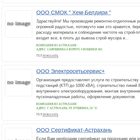
ООО СМОК " Хем-Белдири "
Здраствуйте! Мы производим ремонтно-отделочные р
огромной радостью, потомучто нам это нравится, бер
расходу материала и соблюдение чистоте на строй-п
входит все, в плоть до вывоза строй мусора и...
КОМПАНИЯ ИЗ АСТРАХАНИ
АДРЕС:
САВУШКИНА 6 КОРПУС 4 КОБИНЕИ 401
ТЕЛ:
ПОКАЗАТЬ
89608611149
ООО Электросетьсервис+
Организация предоставляет услуги по строительству
подстанций (КТП до 1000 кВА), строительство линий В
внутреннего электрооборудования, монтаж внутренне
пусконаладочные работы, оформление документов.
КОМПАНИЯ ИЗ АСТРАХАНИ
АДРЕС:
Г. АСТРАХАНЬ, УЛ. ПУШКИНА, 50 "А"
ТЕЛ:
ПОКАЗАТЬ
8-937-125-95-48
ООО Сертификат-Астрахань
Если Вам необходим сертификат на продукцию или у