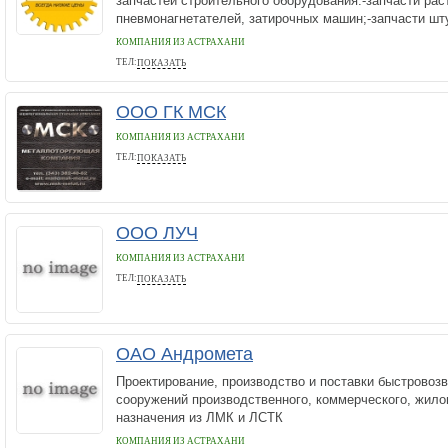
запчастей строительного оборудования.-запчасти рас
пневмонагнетателей, затирочных машин;-запчасти шт
КОМПАНИЯ ИЗ АСТРАХАНИ
ТЕЛ:
ПОКАЗАТЬ
9649134019
ООО ГК МСК
КОМПАНИЯ ИЗ АСТРАХАНИ
ТЕЛ:
ПОКАЗАТЬ
89221658961
ООО ЛУЧ
КОМПАНИЯ ИЗ АСТРАХАНИ
ТЕЛ:
ПОКАЗАТЬ
89619753104
ОАО Андромета
Проектирование, производство и поставки быстровоз
сооружений производственного, коммерческого, жило
назначения из ЛМК и ЛСТК
КОМПАНИЯ ИЗ АСТРАХАНИ