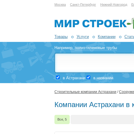
Москва
Санкт-Петербург
Нижний Новгород
Е
Товары
Услуги
Компании
Стат
Например,
полиэтиленовые трубы
в Астрахани
в названии
Строительные компании Астрахани
/
Сооруже
Компании Астрахани в к
Все, 5