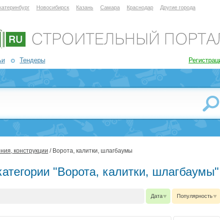
катеринбург
Новосибирск
Казань
Самара
Краснодар
Другие города
ьи
Тендеры
Регистрац
ния, конструкции
/ Ворота, калитки, шлагбаумы
атегории "Ворота, калитки, шлагбаумы"
Дата
Популярность