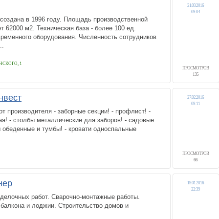
21.03.2016
09:04
создана в 1996 году. Площадь производственной
т 62000 м2. Техническая база - более 100 ед.
временного оборудования. Численность сотрудников
..
НСКОГО, 1
ПРОСМОТРОВ
135
нвест
27.02.2016
09:11
т производителя - заборные секции! - профлист! -
ая! - столбы металлические для заборов! - садовые
лы обеденные и тумбы! - кровати односпальные
ПРОСМОТРОВ
66
нер
19.01.2016
22:39
тделочных работ. Сварочно-монтажные работы.
 балкона и лоджии. Строительство домов и