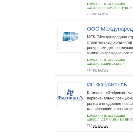
КОМПАНИЯ ИЗ АСТРАХАНИ
АДРЕС:
УЛ. КИРОВА № 54, ОФИС № 
ТЕЛ:
ПОКАЗАТЬ
+7 9086101952
ООО Международн
МСК (Международная стр
строительных холдингов
ресурсами для реализаци
жилищно-гражданского ст
КОМПАНИЯ ИЗ АСТРАХАНИ
АДРЕС:
СТУДЕНЧЕСКАЯ Д. 7
ТЕЛ:
ПОКАЗАТЬ
+7(8512)29-00-(95),(96)
ИП ФабрикантЪ
Компания «ФабрикантЪ» 
первоначально позициони
рынка и внедрение новых
планирование и развитие
КОМПАНИЯ ИЗ АСТРАХАНИ
АДРЕС:
Г. АСТРАХАНЬ, 1-ЫЙ ПРО
ТЕЛ:
ПОКАЗАТЬ
(8512) 48-27-91