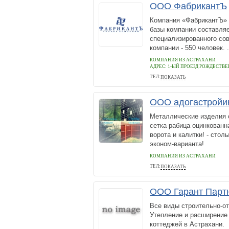
ООО ФабрикантЪ
Компания «ФабрикантЪ» 
базы компании составляе
специализированного со
компании - 550 человек. .
КОМПАНИЯ ИЗ АСТРАХАНИ
АДРЕС:
1-ЫЙ ПРОЕЗД РОЖДЕСТВЕ
ТЕЛ:
ПОКАЗАТЬ
89171908105
ООО адогастройи
Металлические изделия о
сетка рабица оцинкованн
ворота и калитки! - сто
эконом-варианта!
КОМПАНИЯ ИЗ АСТРАХАНИ
ТЕЛ:
ПОКАЗАТЬ
89161082395
ООО Гарант Парт
Все виды строительно-о
Утепление и расширение
коттеджей в Астрахани.