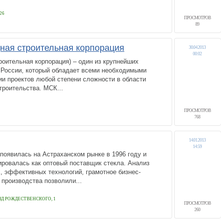
26
ПРОСМОТРОВ
89
ая строительная корпорация
30.04.2013
00:02
оительная корпорация) – один из крупнейших
 России, который обладает всеми необходимыми
и проектов любой степени сложности в области
роительства. МСК...
ПРОСМОТРОВ
768
14.01.2013
14:59
появилась на Астраханском рынке в 1996 году и
ровалась как оптовый поставщик стекла. Анализ
, эффективных технологий, грамотное бизнес-
 производства позволили...
ЕЗД РОЖДЕСТВЕНСКОГО, 1
ПРОСМОТРОВ
260