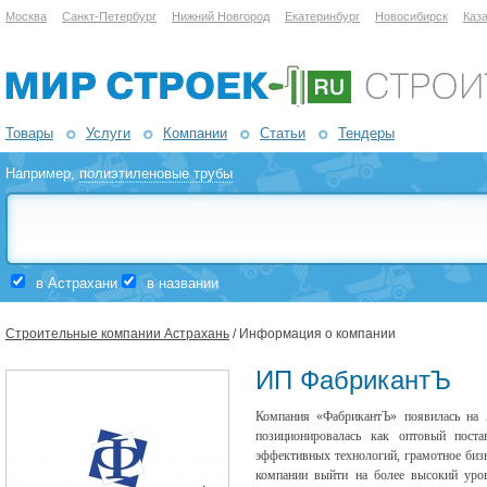
Москва
Санкт-Петербург
Нижний Новгород
Екатеринбург
Новосибирск
Каз
Товары
Услуги
Компании
Статьи
Тендеры
Например,
полиэтиленовые трубы
в Астрахани
в названии
Строительные компании Астрахань
/ Информация о компании
ИП ФабрикантЪ
Компания «ФабрикантЪ» появилась на 
позиционировалась как оптовый пост
эффективных технологий, грамотное бизн
компании выйти на более высокий уров