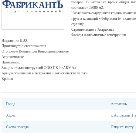
товаров. В настоящее время общая пло
составляет 62000 м2.
Численность сотрудников группы компан
Группа компаний «ФабрикантЪ» включает
единиц):
Строительство в Астрахани
Фасады и алюминевые конструкции
Изделия из ПВХ
Производство стеклопакетов
Отопление Вентиляция Кондиционирование
Агрокомплекс
Промхолод
Завод металлоконструкций ООО ПКФ «АКМА»
Аренда помещений в Астрахани и логистические услуги
Кровля
Город
Астрахань
Адрес
г. Астрахань, 1
Схема проезда:
Открыть карту