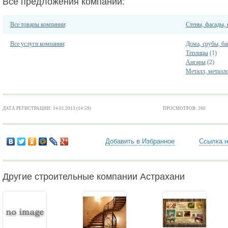
Все предложения компании:
Все товары компании
:
Стены, фасады,
Все услуги компании
:
Дома, срубы, ба
Теплицы
(1)
Ангары
(2)
Металл, металл
ДАТА РЕГИСТРАЦИИ: 14.01.2013 (14:59)
ПРОСМОТРОВ: 260
Добавить в Избранное
Ссылка н
Другие строительные компании Астрахани