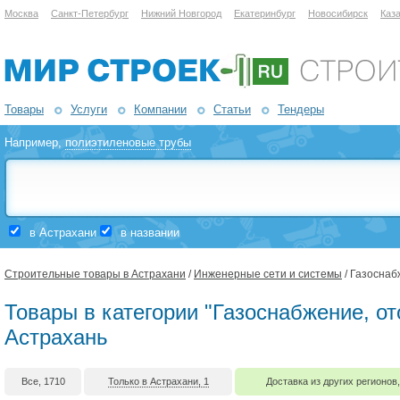
Москва
Санкт-Петербург
Нижний Новгород
Екатеринбург
Новосибирск
Каз
Товары
Услуги
Компании
Статьи
Тендеры
Например,
полиэтиленовые трубы
в Астрахани
в названии
Строительные товары в Астрахани
/
Инженерные сети и системы
/ Газоснаб
Товары в категории "Газоснабжение, от
Астрахань
Все, 1710
Только в Астрахани, 1
Доставка из других регионов