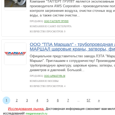
Компания "ТАГГЕРТ ГРУПП" является эксклюзивным 
производителя AWS Corporation - производителем пол
контроля загрязнения воздуха, очистки сточных вод и
воды, а также систем очистки...
ПРОДАВЕЦ:
ООО ТАГГЕРТ ГРУПП
КОМПАНИЯ ИЗ САНКТ-ПЕТЕРБУРГА
КОЛИЧЕСТВО ПРОСМОТРОВ: 9
ООО "ТПА Маршал" - трубопроводная 
МАРШАЛ шаровые краны, затворы, фи
Официальное представительство завода ЛЗТА "Мар
Маршал". Приглашаем к сотрудничеству! Производим
трубопроводную арматуру, шаровые краны, затворы,
диаметров и давлений. Большой...
ПРОДАВЕЦ:
ООО АРМАТУРА М
КОМПАНИЯ ИЗ МОСКВЫ
КОЛИЧЕСТВО ПРОСМОТРОВ: 4
1
2
3
4
5
6
7
...
57
»
Исследование рынка.
Достоверная информация сэкономит вам милл
исследований!
megaresearch.ru