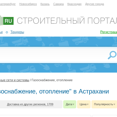
катеринбург
Новосибирск
Казань
Самара
Краснодар
Другие города
ьи
Тендеры
Регистрац
ые сети и системы
/ Газоснабжение, отопление
зоснабжение, отопление" в Астрахани
Доставка из других регионов, 1709
Дата
Цена
Популярность