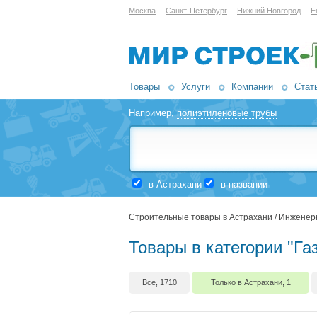
Москва
Санкт-Петербург
Нижний Новгород
Е
Товары
Услуги
Компании
Стат
Например,
полиэтиленовые трубы
в Астрахани
в названии
Строительные товары в Астрахани
/
Инженерн
Товары в категории "Га
Все, 1710
Только в Астрахани, 1