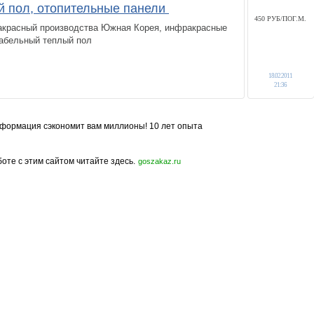
 пол, отопительные панели
450 РУБ/ПОГ.М.
красный производства Южная Корея, инфракрасные
кабельный теплый пол
18.02.2011
21:36
формация сэкономит вам миллионы! 10 лет опыта
боте с этим сайтом читайте здесь.
goszakaz.ru