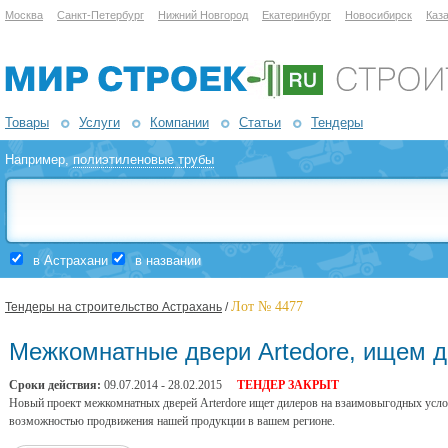
Москва
Санкт-Петербург
Нижний Новгород
Екатеринбург
Новосибирск
Каз
Товары
Услуги
Компании
Статьи
Тендеры
Например,
полиэтиленовые трубы
в Астрахани
в названии
Лот № 4477
Тендеры на строительство Астрахань
/
Межкомнатные двери Artedore, ищем 
Сроки действия:
09.07.2014 - 28.02.2015
ТЕНДЕР ЗАКРЫТ
Новый проект межкомнатных дверей Arterdore ищет дилеров на взаимовыгодных усл
возможностью продвижения нашей продукции в вашем регионе.