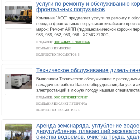
услуги по ремонту и обслуживанию ко
фронтальных погрузчиков
Компания "АСС" предлагает услуги по ремонту и обс
передач фронтальных погрузчиков китайского произ
марок: Ремонт АКПП (гидромеханической коробки пер
933, 936, 952, 953, 956 - XCMG ZL30G,...
ПРОДАВЕЦ:
ООО АЛЬФАСЕРВИССНАБ
КОМПАНИЯ ИЗ МОСКВЫ
КОЛИЧЕСТВО ПРОСМОТРОВ: 5
Техническое обслуживание дизель-ген
Выполняем Техническое обслуживание с расходными
наладочные работы Вашего оборудования;Запуск и э
электростанций в любую погоду нашими специалиста
ПРОДАВЕЦ:
ООО СИТИЭНЕРГОРЕНТ
КОМПАНИЯ ИЗ САНКТ-ПЕТЕРБУРГА
КОЛИЧЕСТВО ПРОСМОТРОВ: 5
Аренда земснаряда, углубление водое
дноуглубление, плавающий экскаватор
очистка водоемов, очистка пруда, удал