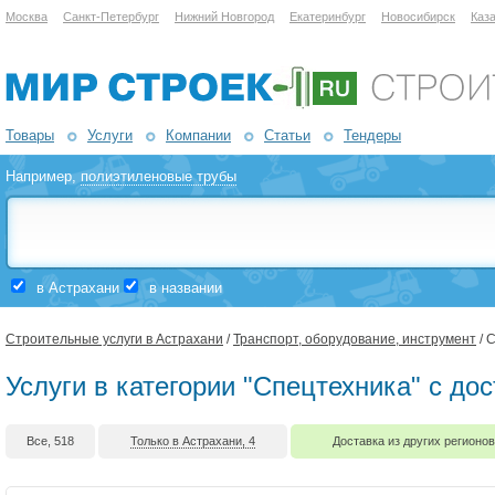
Москва
Санкт-Петербург
Нижний Новгород
Екатеринбург
Новосибирск
Каз
Товары
Услуги
Компании
Статьи
Тендеры
Например,
полиэтиленовые трубы
в Астрахани
в названии
Строительные услуги в Астрахани
/
Транспорт, оборудование, инструмент
/ 
Услуги в категории "Спецтехника" с до
Все, 518
Только в Астрахани, 4
Доставка из других регионов