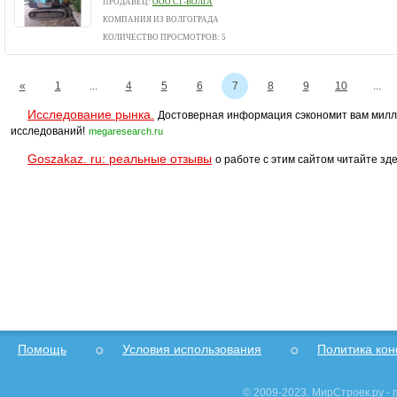
ПРОДАВЕЦ:
ООО СТ-ВОЛГА
КОМПАНИЯ ИЗ ВОЛГОГРАДА
КОЛИЧЕСТВО ПРОСМОТРОВ: 5
«
1
...
4
5
6
7
8
9
10
...
Исследование рынка.
Достоверная информация сэкономит вам милл
исследований!
megaresearch.ru
Goszakaz. ru: реальные отзывы
о работе с этим сайтом читайте зде
Помощь
Условия использования
Политика ко
© 2009-2023, МирСтроек.ру -