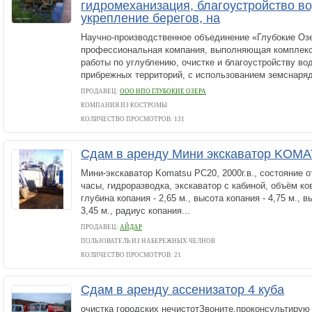
гидромеханизация, благоустройство в
укрепление берегов, на
Научно-производственное объединение «Глубокие Озе
профессиональная компания, выполняющая комплекс
работы по углублению, очистке и благоустройству во
прибрежных территорий, с использованием земснарядо
ПРОДАВЕЦ:
ООО НПО ГЛУБОКИЕ ОЗЕРА
КОМПАНИЯ ИЗ КОСТРОМЫ
КОЛИЧЕСТВО ПРОСМОТРОВ: 131
Сдам в аренду Мини экскаватор KOM
Мини-экскаватор Komatsu PC20, 2000г.в., состояние о
часы, гидроразводка, экскаватор с кабиной, объём ков
глубина копания - 2,65 м., высота копания - 4,75 м., в
3,45 м., радиус копания...
ПРОДАВЕЦ:
АЙДАР
ПОЛЬЗОВАТЕЛЬ ИЗ НАБЕРЕЖНЫХ ЧЕЛНОВ
КОЛИЧЕСТВО ПРОСМОТРОВ: 21
Сдам в аренду ассенизатор 4 куба
очистка городских нечистотЗвоните,проконсультирую