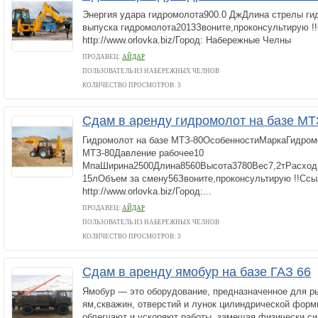
Энергия удара гидромолота900.0 ДжДлина стрелы ги
выпуска гидромолота2013Звоните,проконсультирую !!
http://www.orlovka.biz/Город: Набережные Челны
ПРОДАВЕЦ:
АЙДАР
ПОЛЬЗОВАТЕЛЬ ИЗ НАБЕРЕЖНЫХ ЧЕЛНОВ
КОЛИЧЕСТВО ПРОСМОТРОВ: 3
Сдам в аренду гидромолот на базе МТ
Гидромолот на базе МТЗ-80ОсобенностиМаркаГидром
МТЗ-80Давление рабочее10
МпаШирина2500Длина8560Высота3780Вес7,2тРасход 
15лОбъем за смену56Звоните,проконсультирую !!Ссы
http://www.orlovka.biz/Город:...
ПРОДАВЕЦ:
АЙДАР
ПОЛЬЗОВАТЕЛЬ ИЗ НАБЕРЕЖНЫХ ЧЕЛНОВ
КОЛИЧЕСТВО ПРОСМОТРОВ: 3
Сдам в аренду ямобур на базе ГАЗ 66
Ямобур — это оборудование, предназначенное для ры
ям,скважин, отверстий и лунок цилиндрической фор
облегчают и ускоряют работы, замещая физически си