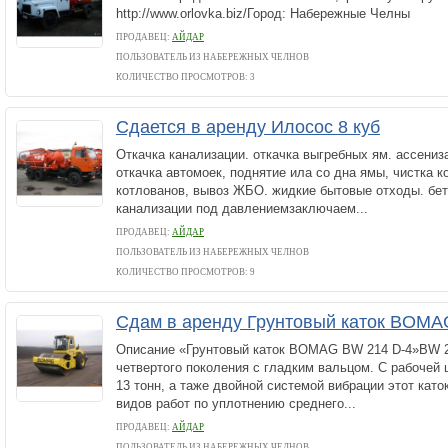
http://www.orlovka.biz/Город: Набережные Челны
ПРОДАВЕЦ:
АЙДАР
ПОЛЬЗОВАТЕЛЬ ИЗ НАБЕРЕЖНЫХ ЧЕЛНОВ
КОЛИЧЕСТВО ПРОСМОТРОВ: 3
Сдается в аренду Илосос 8 куб
Откачка канализации. откачка выгребных ям. ассениз
откачка автомоек, поднятие ила со дна ямы, чистка 
котлованов, вывоз ЖБО. жидкие бытовые отходы. бет
канализации под давлениемзаключаем...
ПРОДАВЕЦ:
АЙДАР
ПОЛЬЗОВАТЕЛЬ ИЗ НАБЕРЕЖНЫХ ЧЕЛНОВ
КОЛИЧЕСТВО ПРОСМОТРОВ: 9
Сдам в аренду Грунтовый каток BOMA
Описание «Грунтовый каток BOMAG BW 214 D-4»BW 21
четвертого поколения с гладким вальцом. С рабочей 
13 тонн, а таже двойной системой вибрации этот като
видов работ по уплотнению среднего...
ПРОДАВЕЦ:
АЙДАР
ПОЛЬЗОВАТЕЛЬ ИЗ НАБЕРЕЖНЫХ ЧЕЛНОВ