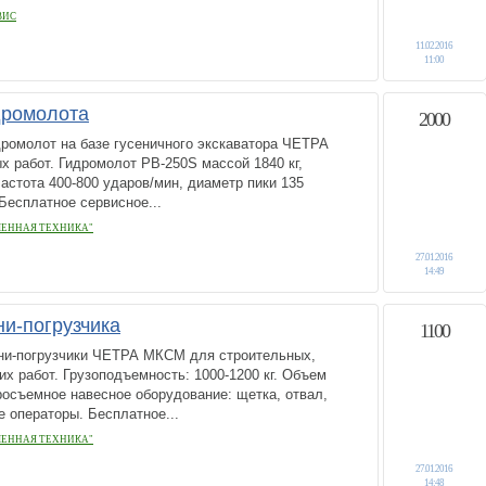
ВИС
11.02.2016
11:00
дромолота
2000
ромолот на базе гусеничного экскаватора ЧЕТРА
 работ. Гидромолот PB-250S массой 1840 кг,
частота 400-800 ударов/мин, диаметр пики 135
Бесплатное сервисное...
ЕННАЯ ТЕХНИКА"
27.01.2016
14:49
ни-погрузчика
1100
ни-погрузчики ЧЕТРА МКСМ для строительных,
х работ. Грузоподъемность: 1000-1200 кг. Объем
тросъемное навесное оборудование: щетка, отвал,
 операторы. Бесплатное...
ЕННАЯ ТЕХНИКА"
27.01.2016
14:48