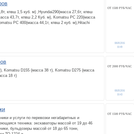
ров
ОТ 1500 РУБ/ЧАС
8т, кпвш 1,5 куб. м) ,Hyundai290(масса 27,6т, кпвш
(масса 43,7т, кпвш 2,2 Куб. м), Komatsu PC 220(масса
Komatsu PC 400(масса 44,1т, кпвш 2 куб. м),Hitachi
08.09.2016
10:49
ров
ОТ 2000 РУБ/ЧАС
), Komatsu D155 (масса 38 т), Komatsu D275 (масса
асса 18 т)
08.09.2016
10:43
ки
ОТ 1500 РУБ/ЧАС
ники и услуги по перевозки негабаритных и
ющаяся техника: экскаваторы массой от 19 до 46
чики, бульдозеры массой от 18 до 65 тонн,
и ТО-1224 и...