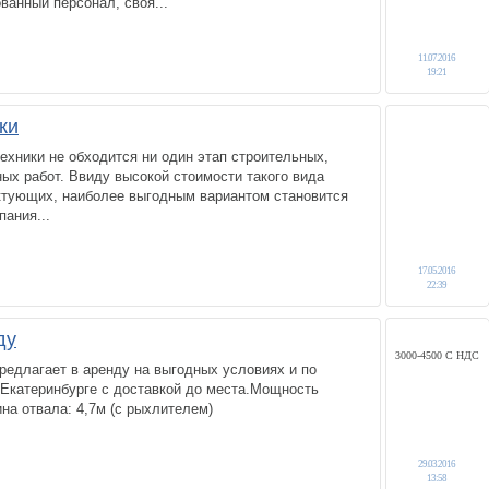
анный персонал, своя...
11.07.2016
19:21
ки
ехники не обходится ни один этап строительных,
ых работ. Ввиду высокой стоимости такого вида
ектующих, наиболее выгодным вариантом становится
пания...
17.05.2016
22:39
ду
3000-4500 С НДС
редлагает в аренду на выгодных условиях и по
 Екатеринбурге с доставкой до места.Мощность
ина отвала: 4,7м (с рыхлителем)
29.03.2016
13:58