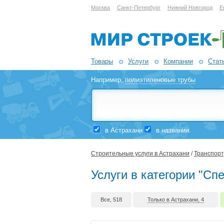
Москва
Санкт-Петербург
Нижний Новгород
Е
Товары
Услуги
Компании
Стат
Например,
полиэтиленовые трубы
в Астрахани
в названии
Строительные услуги в Астрахани
/
Транспорт
Услуги в категории "Сп
Все, 518
Только в Астрахани, 4