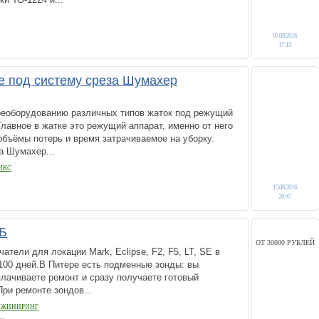
07.09.2016
17:13
 под систему среза Шумахер
реоборудованию различных типов жаток под режущий
Главное в жатке это режущий аппарат, именно от него
 объёмы потерь и время затрачиваемое на уборку.
а Шумахер...
ИКС
15.08.2016
20:47
НБ
ОТ 30000 РУБЛЕЙ
тели для локации Mark, Eclipse, F2, F5, LT, SE в
100 дней.В Питере есть подменные зонды: вы
лачиваете ремонт и сразу получаете готовый
ри ремонте зондов...
НЖИНИРИНГ