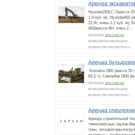
Аренда экскавато
Hyundai250LC-7(масса 25,
1,9 куб. м) ,Hyundai450 
22,9т, кпвш 1,2 куб. м), 
450(масса 46т, кпвш 2...
ПРОДАВЕЦ:
ООО САПСАН
КОМПАНИЯ ИЗ КРАСНОДАРА
КОЛИЧЕСТВО ПРОСМОТРОВ: 8
Аренда бульдозе
Komatsu D65 (масса 20 т
65,5 т), Caterpillar D6N (м
ПРОДАВЕЦ:
ООО САПСАН
КОМПАНИЯ ИЗ КРАСНОДАРА
КОЛИЧЕСТВО ПРОСМОТРОВ: 2
Аренда спецтехни
Аренда строительной тех
тяжеловесных грузов.Име
тонн, экскаваторы-погруз
автокраны, трубоукладчик