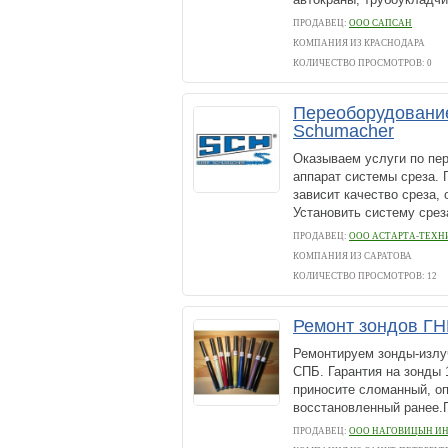
ПРОДАВЕЦ:
ООО САПСАН
КОМПАНИЯ ИЗ КРАСНОДАРА
КОЛИЧЕСТВО ПРОСМОТРОВ: 0
Переоборудование
Schumacher
Оказываем услуги по пе
аппарат системы среза. 
зависит качество среза,
Установить систему срез
ПРОДАВЕЦ:
ООО АСТАРТА-ТЕХН
КОМПАНИЯ ИЗ САРАТОВА
КОЛИЧЕСТВО ПРОСМОТРОВ: 12
Ремонт зондов Г
Ремонтируем зонды-излуча
СПБ. Гарантия на зонды 
приносите сломанный, оп
восстановленный ранее.П
ПРОДАВЕЦ:
ООО НАГОВИЦЫН И