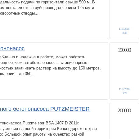
 дальность подачи по горизонтали свыше 500 м. В
ом поставляется трубопровод сечением 125 мм и
оворотные отводы....
11.07.2016
19:34
тононасос
150000
абильна и надежна в работе, может работать
мощнее, чем автобетононасосы, стационарные
остью закачивать раствор на высоту до 150 метров,
влении – до 350...
11.07.2016
19:25
рного бетононасоса PUTZMEISTER
200000
тононасоса Putzmeister BSA 1407 D 2011г.
условия на всей территории Краснодарского края.
о: Большой опыт работы на объектах разной