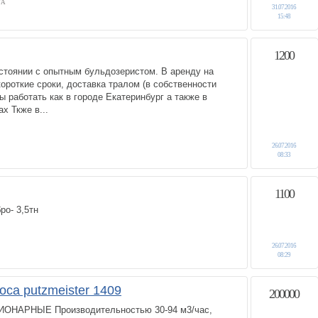
ГА
31.07.2016
15:48
1200
стоянии с опытным бульдозеристом. В аренду на
короткие сроки, доставка тралом (в собственности
ы работать как в городе Екатеринбург а также в
х Ткже в...
26.07.2016
08:33
1100
ро- 3,5тн
26.07.2016
08:29
са putzmeister 1409
200000
АРНЫЕ Производительностью 30-94 м3/час,