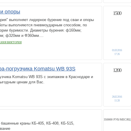
 и опоры
1500
рия" выполняет лидерное бурение под сваи и опоры
аботы выполняются пневмоударным способом, по
гории буримости. Диаметры бурения: ф160мм;
м; ф320мм и Ф360мм....
АНИЯ ВИКТОРИЯ
01.03.2016
17:26
ра-погрузчика Komatsu WB 93S
1200
рузчика Komatsu WB 93S с экипажем в Краснодаре и
выгодным ценам для Вас.
26.02.2016
11:28
350000 РУБ/МЕСЯЦ
башенные краны КБ-405, КБ-408, КБ-515,
вание