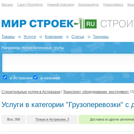
Москва
Санкт-Петербург
Нижний Новгород
Екатеринбург
Новосибирск
Каз
Товары
Услуги
Компании
Статьи
Тендеры
Например,
полиэтиленовые трубы
в Астрахани
в названии
Строительные услуги в Астрахани
/
Транспорт, оборудование, инструмент
/ 
Услуги в категории "Грузоперевозки" с
Все, 358
Только в Астрахани, 3
Доставка из других регионов