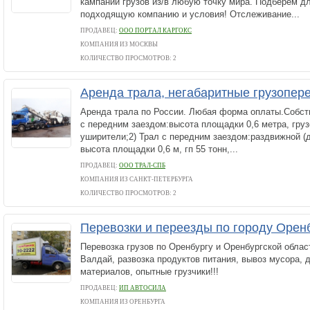
кампании грузов из/в любую точку мира. Подберем д
подходящую компанию и условия! Отслеживание...
ПРОДАВЕЦ:
ООО ПОРТАЛ КАРГОКС
КОМПАНИЯ ИЗ МОСКВЫ
КОЛИЧЕСТВО ПРОСМОТРОВ: 2
Аренда трала, негабаритные грузопер
Аренда трала по России. Любая форма оплаты.Собств
с передним заездом:высота площадки 0,6 метра, груз
уширители;2) Трал с передним заездом:раздвижной (
высота площадки 0,6 м, гп 55 тонн,...
ПРОДАВЕЦ:
ООО ТРАЛ-СПБ
КОМПАНИЯ ИЗ САНКТ-ПЕТЕРБУРГА
КОЛИЧЕСТВО ПРОСМОТРОВ: 2
Перевозки и переезды по городу Оренб
Перевозка грузов по Оренбургу и Оренбургской област
Валдай, развозка продуктов питания, вывоз мусора, 
материалов, опытные грузчики!!!
ПРОДАВЕЦ:
ИП АВТОСИЛА
КОМПАНИЯ ИЗ ОРЕНБУРГА