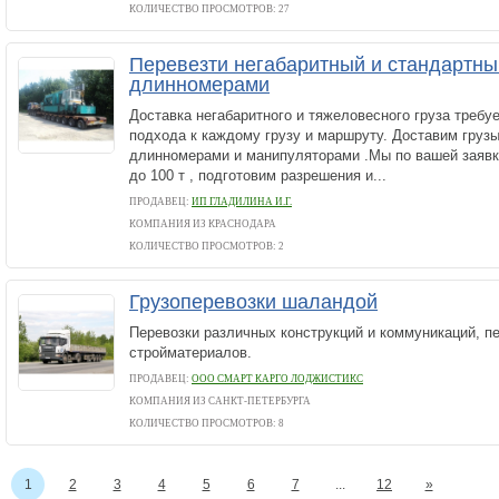
КОЛИЧЕСТВО ПРОСМОТРОВ: 27
Перевезти негабаритный и стандартны
длинномерами
Доставка негабаритного и тяжеловесного груза требу
подхода к каждому грузу и маршруту. Доставим груз
длинномерами и манипуляторами .Мы по вашей заявке
до 100 т , подготовим разрешения и...
ПРОДАВЕЦ:
ИП ГЛАДИЛИНА И.Г.
КОМПАНИЯ ИЗ КРАСНОДАРА
КОЛИЧЕСТВО ПРОСМОТРОВ: 2
Грузоперевозки шаландой
Перевозки различных конструкций и коммуникаций, п
стройматериалов.
ПРОДАВЕЦ:
ООО СМАРТ КАРГО ЛОДЖИСТИКС
КОМПАНИЯ ИЗ САНКТ-ПЕТЕРБУРГА
КОЛИЧЕСТВО ПРОСМОТРОВ: 8
1
2
3
4
5
6
7
...
12
»