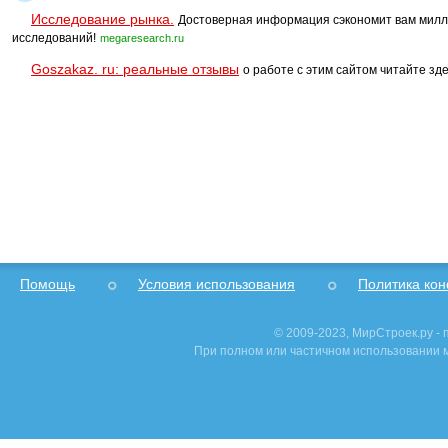
Исследование рынка.
Достоверная информация сэкономит вам милл
исследований!
megaresearch.ru
Goszakaz. ru: реальные отзывы
о работе с этим сайтом читайте зде
Помощь
Условия использования
Политика ко
© 2009-2023, МирСтроек.ру -
При полном или частичном использовании м