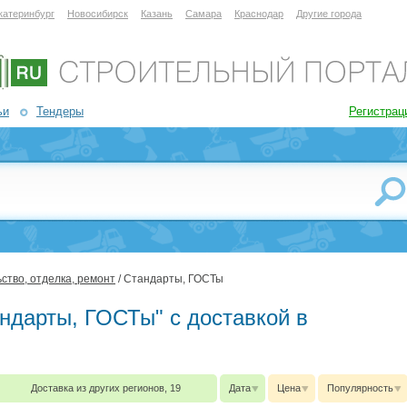
катеринбург
Новосибирск
Казань
Самара
Краснодар
Другие города
ьи
Тендеры
Регистрац
ство, отделка, ремонт
/ Стандарты, ГОСТы
андарты, ГОСТы" с доставкой в
Доставка из других регионов, 19
Дата
Цена
Популярность