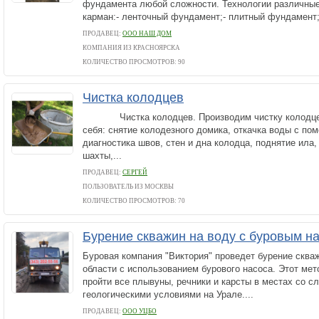
фундамента любой сложности. Технологии различные
карман:- ленточный фундамент;- плитный фундамент;-
ПРОДАВЕЦ:
ООО НАШ ДОМ
КОМПАНИЯ ИЗ КРАСНОЯРСКА
КОЛИЧЕСТВО ПРОСМОТРОВ: 90
Чистка колодцев
Чистка колодцев. Производим чистку колодцев
себя: снятие колодезного домика, откачка воды с по
диагностика швов, стен и дна колодца, поднятие ила,
шахты,...
ПРОДАВЕЦ:
СЕРГЕЙ
ПОЛЬЗОВАТЕЛЬ ИЗ МОСКВЫ
КОЛИЧЕСТВО ПРОСМОТРОВ: 70
Бурение скважин на воду с буровым н
Буровая компания "Виктория" проведет бурение скваж
области с использованием бурового насоса. Этот мет
пройти все плывуны, речники и карсты в местах со 
геологическими условиями на Урале....
ПРОДАВЕЦ:
ООО УЦБО