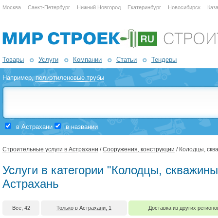
Москва
Санкт-Петербург
Нижний Новгород
Екатеринбург
Новосибирск
Каз
Товары
Услуги
Компании
Статьи
Тендеры
Например,
полиэтиленовые трубы
в Астрахани
в названии
Строительные услуги в Астрахани
/
Сооружения, конструкции
/ Колодцы, ск
Услуги в категории "Колодцы, скважины
Астрахань
Все, 42
Только в Астрахани, 1
Доставка из других регионо