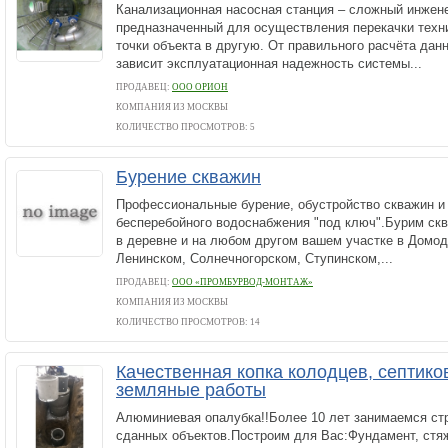
Канализационная насосная станция – сложный инжене
предназначенный для осуществления перекачки техн
точки объекта в другую. От правильного расчёта дан
зависит эксплуатационная надежность системы...
ПРОДАВЕЦ:
ООО ОРИОН
КОМПАНИЯ ИЗ МОСКВЫ
КОЛИЧЕСТВО ПРОСМОТРОВ: 5
Бурение скважин
Профессиональные бурение, обустройство скважин и
бесперебойного водоснабжения "под ключ".Бурим скв
в деревне и на любом другом вашем участке в Домод
Ленинском, Солнечногорском, Ступинском,...
ПРОДАВЕЦ:
ООО «ПРОМБУРВОД-МОНТАЖ»
КОМПАНИЯ ИЗ МОСКВЫ
КОЛИЧЕСТВО ПРОСМОТРОВ: 14
Качественная копка колодцев, септиков
земляные работы
Алюминиевая опалубка!!Более 10 лет занимаемся ст
сданных объектов.Построим для Вас:Фундамент, стя