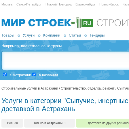
Москва
Санкт-Петербург
Нижний Новгород
Екатеринбург
Новосибирск
Каз
Товары
Услуги
Компании
Статьи
Тендеры
Например,
полиэтиленовые трубы
в Астрахани
в названии
Строительные услуги в Астрахани
/
Строительство, отделка, ремонт
/ Сыпуч
Услуги в категории "Сыпучие, инертны
доставкой в Астрахань
Все, 30
Только в Астрахани, 1
Доставка из других регионо