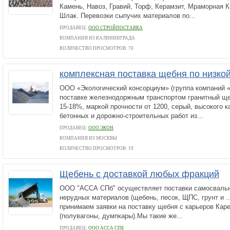
Камень, Навоз, Гравий, Торф, Керамзит, Мраморная 
Шлак. Перевозки сыпучих материалов по...
ПРОДАВЕЦ:
ООО СТРОЙПОСТАВКА
КОМПАНИЯ ИЗ КАЛИНИНГРАДА
КОЛИЧЕСТВО ПРОСМОТРОВ: 70
комплексная поставка щебня по низко
ООО «Экологический консорциум» (группа компаний «
поставке железнодоржным транспортом гранитный щ
15-18%, маркой прочности от 1200, серый, высокого 
бетонных и дорожно-строительных работ из...
ПРОДАВЕЦ:
ООО ЭКОН
КОМПАНИЯ ИЗ МОСКВЫ
КОЛИЧЕСТВО ПРОСМОТРОВ: 19
Щебень с доставкой любых фракций
ООО "АССА СПб" осуществляет поставки самосваль
нерудных материалов (щебень, песок, ЩПС, грунт и .
принимаем заявки на поставку щебня с карьеров Кар
(полувагоны, думпкары).Мы такие же...
ПРОДАВЕЦ:
ООО АССА СПБ