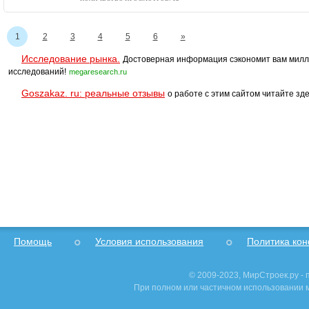
1
2
3
4
5
6
»
Исследование рынка.
Достоверная информация сэкономит вам милл
исследований!
megaresearch.ru
Goszakaz. ru: реальные отзывы
о работе с этим сайтом читайте зде
Помощь
Условия использования
Политика ко
© 2009-2023, МирСтроек.ру -
При полном или частичном использовании м