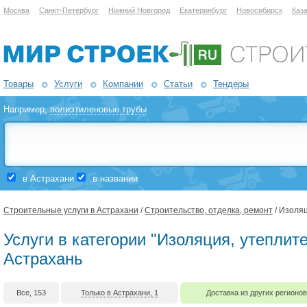
Москва
Санкт-Петербург
Нижний Новгород
Екатеринбург
Новосибирск
Каз
Товары
Услуги
Компании
Статьи
Тендеры
Например,
полиэтиленовые трубы
в Астрахани
в названии
Строительные услуги в Астрахани
/
Строительство, отделка, ремонт
/ Изоля
Услуги в категории "Изоляция, утеплите
Астрахань
Все, 153
Только в Астрахани, 1
Доставка из других регионов