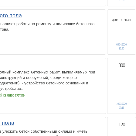
05:06
ого пола
ДОГОВОРНАЯ
полняет работы по ремонту и полировке бетонного
тона.
05.04.2020
12:50
800
полный комплекс бетонных работ, выполняемых при
онструкций и сооружений, среди которых: -
дбетонки); - устройство бетонного основания и
 устройство...
Й СЕРВИС-ГРУПП»
10.03.2020
07:19
о пола
120
е уложить бетон собственными силами и иметь