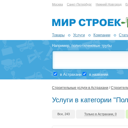
Москва
Санкт-Петербург
Нижний Новгород
Е
Товары
Услуги
Компании
Стат
Например,
полиэтиленовые трубы
в Астрахани
в названии
Строительные услуги в Астрахани
/
Строитель
Услуги в категории "По
Все, 243
Только в Астрахани, 0