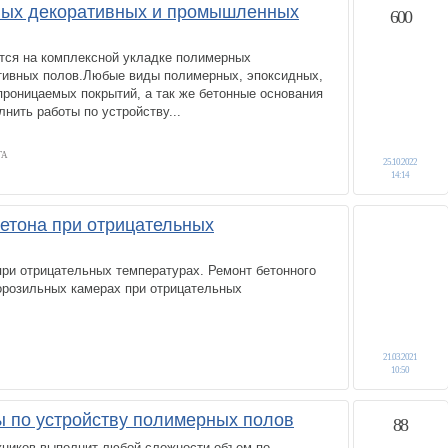
ных декоративных и промышленных
600
тся на комплексной укладке полимерных
ивных полов.Любые виды полимерных, эпоксидных,
роницаемых покрытий, а так же бетонные основания
лнить работы по устройству...
ГА
25.10.2022
14:14
етона при отрицательных
ри отрицательных температурах. Ремонт бетонного
орозильных камерах при отрицательных
21.03.2021
10:50
 по устройству полимерных полов
88
ников выполнит любой сложности объем по