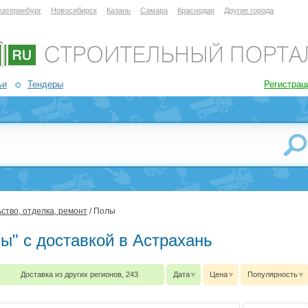
катеринбург
Новосибирск
Казань
Самара
Краснодар
Другие города
ьи
Тендеры
Регистрац
ство, отделка, ремонт
/ Полы
лы" с доставкой в Астрахань
Доставка из других регионов, 243
Дата
Цена
Популярность