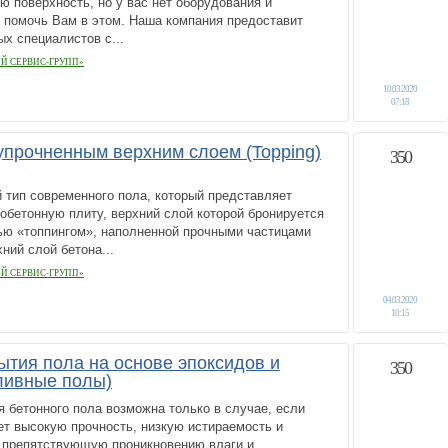
ю поверхность, но у вас нет оборудования и
 помочь Вам в этом. Наша компания предоставит
х специалистов с...
Й СЕРВИС-ГРУПП»
10.03.2020
07:18
упрочненным верхним слоем (Topping)
350
 тип современного пола, который представляет
обетонную плиту, верхний слой которой бронируется
ью «топпингом», наполненной прочными частицами
ний слой бетона...
Й СЕРВИС-ГРУПП»
04.03.2020
10:15
тия пола на основе эпоксидов и
350
ливные полы)
 бетонного пола возможна только в случае, если
т высокую прочность, низкую истираемость и
 препятствующую проникновению влаги и