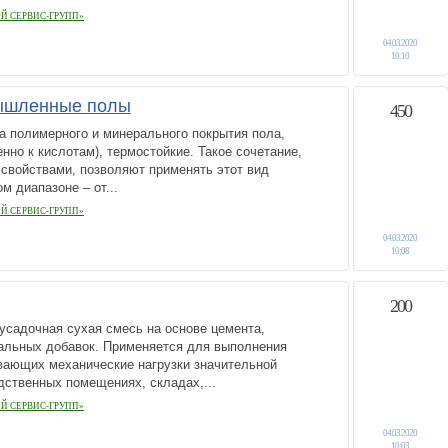
Й СЕРВИС-ГРУПП»
04.03.2020
10:10
ышленные полы
450
а полимерного и минерального покрытия пола,
нно к кислотам), термостойкие. Такое сочетание,
свойствами, позволяют применять этот вид
м диапазоне – от...
Й СЕРВИС-ГРУПП»
04.03.2020
10:08
200
усадочная сухая смесь на основе цемента,
альных добавок. Применяется для выполнения
вающих механические нагрузки значительной
дственных помещениях, складах,...
Й СЕРВИС-ГРУПП»
04.03.2020
10:03