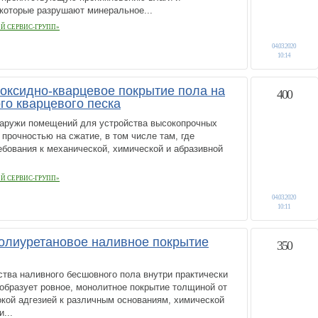
которые разрушают минеральное...
Й СЕРВИС-ГРУПП»
04.03.2020
10:14
оксидно-кварцевое покрытие пола на
400
го кварцевого песка
наружи помещений для устройства высокопрочных
 прочностью на сжатие, в том числе там, где
бования к механической, химической и абразивной
Й СЕРВИС-ГРУПП»
04.03.2020
10:11
олиуретановое наливное покрытие
350
тва наливного бесшовного пола внутри практически
образует ровное, монолитное покрытие толщиной от
окой адгезией к различным основаниям, химической
...