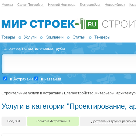
Москва
Санкт-Петербург
Нижний Новгород
Екатеринбург
Новосибирск
Каз
Товары
Услуги
Компании
Статьи
Тендеры
Например,
полиэтиленовые трубы
в Астрахани
в названии
Строительные услуги в Астрахани
/
Благоустройство, интерьеры, архитектур
Услуги в категории "Проектирование, а
Все, 331
Только в Астрахани, 1
Доставка из других регионов