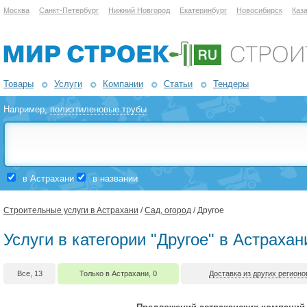
Москва
Санкт-Петербург
Нижний Новгород
Екатеринбург
Новосибирск
Каз
Товары
Услуги
Компании
Статьи
Тендеры
Например,
полиэтиленовые трубы
в Астрахани
в названии
Строительные услуги в Астрахани
/
Сад, огород
/ Другое
Услуги в категории "Другое" в Астрахан
Все, 13
Только в Астрахани, 0
Доставка из других регионо