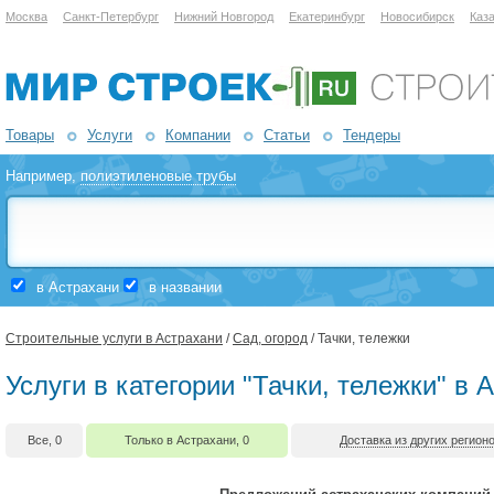
Москва
Санкт-Петербург
Нижний Новгород
Екатеринбург
Новосибирск
Каз
Товары
Услуги
Компании
Статьи
Тендеры
Например,
полиэтиленовые трубы
в Астрахани
в названии
Строительные услуги в Астрахани
/
Сад, огород
/ Тачки, тележки
Услуги в категории "Тачки, тележки" в 
Все, 0
Только в Астрахани, 0
Доставка из других регионо