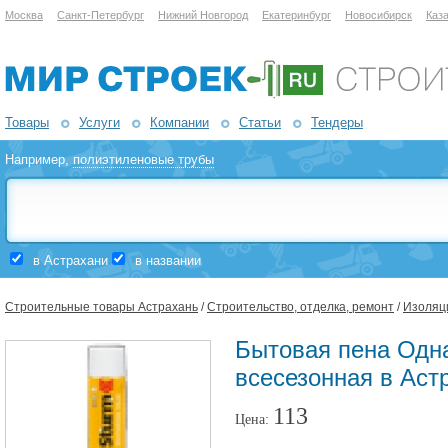
Москва
Санкт-Петербург
Нижний Новгород
Екатеринбург
Новосибирск
Каз
Товары
Услуги
Компании
Статьи
Тендеры
Например,
полиэтиленовые трубы
в Астрахани
в названии
Строительные товары Астрахань
/
Строительство, отделка, ремонт
/
Изоляц
Бытовая пена Одна
всесезонная в Аст
113
Цена: