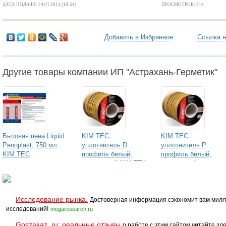
ДАТА ПОДАЧИ: 24.01.2011 (19:54)
ПРОСМОТРОВ: 514
Добавить в Избранное
Ссылка н
Другие товары компании ИП "Астрахань-Герметик"
Бытовая пена Liquid
KIM TEC
KIM TEC
Penoplast, 750 мл,
уплотнитель D
уплотнитель Р
KIM TEC
профиль белый,
профиль белый,
всесезонная
коричневый KIM TEC
коричневый
для окон и дверей
Исследование рынка.
Достоверная информация сэкономит вам милл
исследований!
megaresearch.ru
Goszakaz. ru: реальные отзывы
о работе с этим сайтом читайте зде