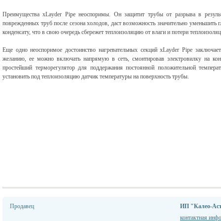
Преимущества xLayder Pipe неоспоримы. Он защитит трубы от разрыва в резуль
поврежденных труб после сезона холодов, даст возможность значительно уменьшить гл
конденсату, что в свою очередь сбережет теплоизоляцию от влаги и потери теплоизоля
Еще одно неоспоримое достоинство нагревательных секций xLayder Pipe заключае
желанию, ее можно включать напрямую в сеть, смонтировав электровилку на кон
простейший терморегулятор для поддержания постоянной положительной темпера
установить под теплоизоляцию датчик температуры на поверхность трубы.
Продавец
ИП "Калео-Ас
контактная инф