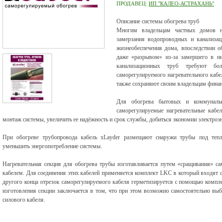
ПРОДАВЕЦ:
ИП "КАЛЕО-АСТРАХАНЬ"
Описание системы обогрева труб
Многим владельцам частных домов на
замерзания водопроводных и канализац
жизнеобеспечения дома, впоследствии 
даже «разрывом» из-за замершего в н
канализационных труб требуют бо
саморегулируемого нагревательного кабе
также сохраняют своим владельцам финан
Для обогрева бытовых и коммуналь
саморегулируемые нагревательные кабел
монтаж системы, увеличить ее надёжность и срок службы, добиться экономии электроэ
При обогреве трубопровода кабель xLayder размещают снаружи трубы под тепл
уменьшить энергопотребление системы.
Нагревательная секция для обогрева трубы изготавливается путем «сращивания» са
кабелем. Для соединения этих кабелей применяется комплект LKC в который входят 
другого конца отрезок саморегулируемого кабеля герметизируется с помощью компл
изготовления секции заключается в том, что при этом возможно самостоятельно выб
силового кабеля.