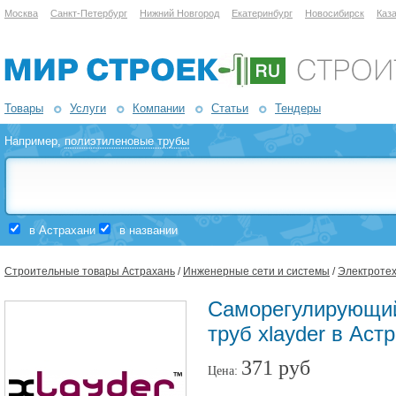
Москва
Санкт-Петербург
Нижний Новгород
Екатеринбург
Новосибирск
Каз
Товары
Услуги
Компании
Статьи
Тендеры
Например,
полиэтиленовые трубы
в Астрахани
в названии
Строительные товары Астрахань
/
Инженерные сети и системы
/
Электротех
Саморегулирующий
труб xlayder в Аст
371 руб
Цена: