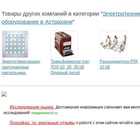
Товары других компаний в категории "
Электротехни
оборудование в Астрахани
"
Энергосберегающие
Трансформатор тока
Разъединители РЛК-
светодиодные
ТОЛ-10, 20, 35 кВ
10 кВ
светильники.
Опорный литой
Астрахань.
Исследование рынка.
Достоверная информация сэкономит вам милл
исследований!
megaresearch.ru
Goszakaz. ru: реальные отзывы
о работе с этим сайтом читайте зде