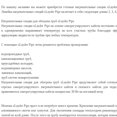
По вашему желанию вы можете приобрести готовые нагревательные секции xLayder
Линейка нагревательных секций xLayder Pipe включает в себя следующие длины 2, 3, 4, 5,
Нагревательные секции для обогрева труб xLayder Pipe
Нагревательные секции xLayder Pipe на основе саморегулируемого кабеля постоянно
и одновременно выравнивает температуру на всех участках трубы благодаря эф
циркуляцию жидкости по трубам при любых температурах.
С помощью xLayder Pipe легко решаются проблемы промерзания:
водопроводных труб,
канализационных труб,
приусадебных колодцев,
водонапорных насосов,
ливневых канализаций,
труб систем пожаротушения.
Нагревательная секция для обогрева труб xLayder Pipe представляет собой готову
отрезка саморегулируемого нагревательного кабеля и силового кабеля для под
применяются саморегулируемые кабели мощностью 30 Вт на погонный метр.
Монтаж xLayder Pipe прост и не потребует много времени. Крепление нагревательной 
алюминиевого скотча или хомутов. Для увеличения площади теплоотдачи рекоменду
лентой по всей длине. После этого на трубу монтируется теплоизоляция, которая помож