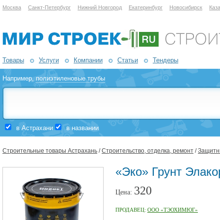
Москва
Санкт-Петербург
Нижний Новгород
Екатеринбург
Новосибирск
Каз
Товары
Услуги
Компании
Статьи
Тендеры
Например,
полиэтиленовые трубы
в Астрахани
в названии
Строительные товары Астрахань
/
Строительство, отделка, ремонт
/
Защитны
«Эко» Грунт Элако
320
Цена:
ПРОДАВЕЦ:
ООО «ТЭОХИМЮГ»