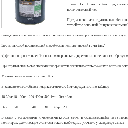
Элакор-ПУ Грунт «Эко» представля
полиуретановый лак.
Предназначен для грунтования бетонны
устройстве покрытий (пищевые покрытия)
находящихся в прямом контакте с сыпучими пищевыми продуктами и питьевой водой, 
За счет высокой проникающей способности полиуретановый грунт (лак)
эффективно пропитывает бетонные, минеральные и деревянные поверхности, образуя
При грунтовании металлических поверхностей обеспечивает высочайшую адгезию пок
Минимальный объем покупки - 10 кг.
В зависимости от объема покупки стоимость 1 кг определяется по таблице
10-39кг 40-199кг 200-499кг 500-1тн 1-3тн >3тн
365р. 350р. 340р. 330р. 325р. 320р.
В связи с возможными изменениями курсов валют и складывающейся из-за панде
полимеров, фактическую стоимость заказа необходимо уточнять у менеджера заказа