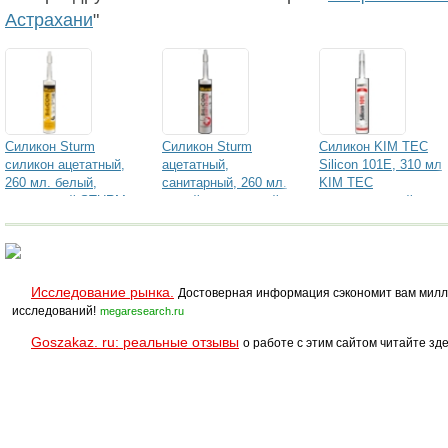
Астрахани
"
Силикон Sturm
Силикон Sturm
Силикон KIM TEC
силикон ацетатный,
ацетатный,
Silicon 101E, 310 мл
260 мл. белый,
санитарный, 260 мл.
KIM TEC
прозрачный STURM
белый, прозрачный
универсальный
универсальный
STURM
универсальный
Исследование рынка.
Достоверная информация сэкономит вам милл
исследований!
megaresearch.ru
Goszakaz. ru: реальные отзывы
о работе с этим сайтом читайте зде