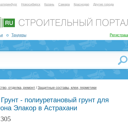
катеринбург
Новосибирск
Казань
Самара
Краснодар
Другие города
ьи
Тендеры
Регистрац
тво, отделка, ремонт
/
Защитные составы, клеи, герметики
Грунт - полиуретановый грунт для
тона Элакор в Астрахани
305
: