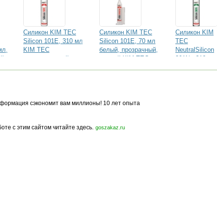
Силикон KIM TEC
Силикон KIM TEC
Силикон KIM
Silicon 101E, 310 мл
Silicon 101E, 70 мл
TEC
мл.
KIM TEC
белый, прозрачный,
NeutralSilicon
ый
универсальный
черный KIM TEC
301N , 310 мл
универсальный
белый,
прозрачный K
TEC
взаимодейств
с металлом
формация сэкономит вам миллионы! 10 лет опыта
боте с этим сайтом читайте здесь.
goszakaz.ru