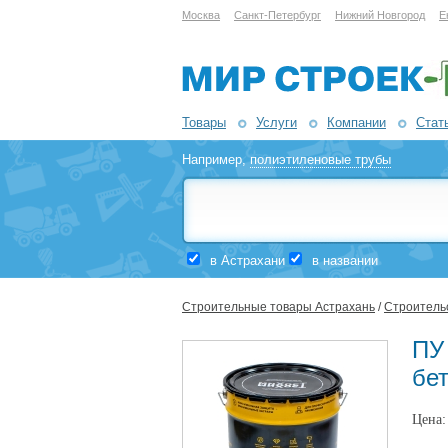
Москва
Санкт-Петербург
Нижний Новгород
Е
Товары
Услуги
Компании
Стат
Например,
полиэтиленовые трубы
в Астрахани
в названии
Строительные товары Астрахань
/
Строительс
ПУ 
бе
Цена