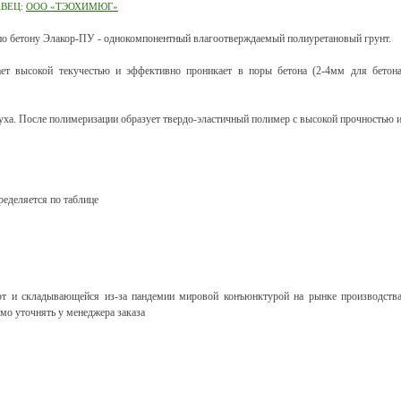
АВЕЦ:
ООО «ТЭОХИМЮГ»
по бетону Элакор-ПУ - однокомпонентный влагоотверждаемый полиуретановый грунт.
ет высокой текучестью и эффективно проникает в поры бетона (2-4мм для бетон
духа. После полимеризации образует твердо-эластичный полимер с высокой прочностью 
ределяется по таблице
т и складывающейся из-за пандемии мировой конъюнктурой на рынке производств
мо уточнять у менеджера заказа