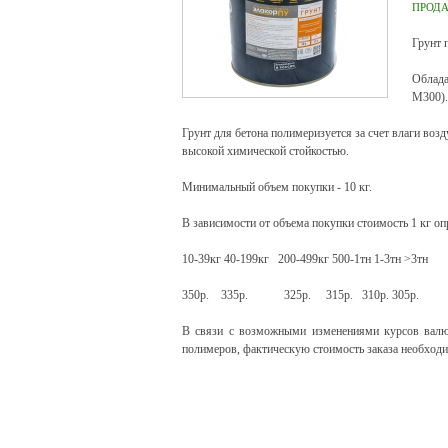
ПРОД
Грунт 
Облада
М300).
Грунт для бетона полимеризуется за счет влаги воз
высокой химической стойкостью.
Минимальный объем покупки - 10 кг.
В зависимости от объема покупки стоимость 1 кг оп
10-39кг 40-199кг 200-499кг 500-1тн 1-3тн >3тн
350р. 335р. 325р. 315р. 310р. 305р.
В связи с возможными изменениями курсов валю
полимеров, фактическую стоимость заказа необходи