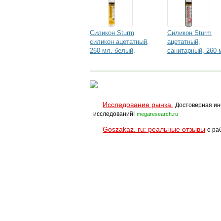
Силикон Sturm
Силикон Sturm
силикон ацетатный,
ацетатный,
260 мл. белый,
санитарный, 260 
прозрачный STURM
белый, прозрачн
универсальный
STURM
универсальный
Исследование рынка.
Достоверная ин
исследований!
megaresearch.ru
Goszakaz. ru: реальные отзывы
о ра