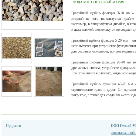
ПРОДАВЕЦ:
ООО ОЛЖАЙ МАРИЯ
Гравийный щебень фракция 3-10 мм – м
изделий из него используется крайне
например, в ландшафтном дизайне, в кач
и даже пляжей, поскольку он не создает 
Гравийный щебень фракция 5-20 мм – на
используется при устройстве фундаментов
для создания основания, при возведении 
Гравийный щебень фракция 20-40 мм им
дренажных систем, устройстве фундамента
Его применяют в случаях, когда необход
Гравийный щебень фракция 40-70 мм –
строительстве трасс и дорог. Он примен
покрытие, а также для создания железно
Продавец
ООО Олжай М
контактная инф