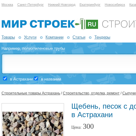
Москва
Санкт-Петербург
Нижний Новгород
Екатеринбург
Новосибирск
Каз
Товары
Услуги
Компании
Статьи
Тендеры
Например,
полиэтиленовые трубы
в Астрахани
в названии
Строительные товары Астрахань
/
Строительство, отделка, ремонт
/
Сыпучи
Щебень, песок с д
в Астрахани
300
Цена: