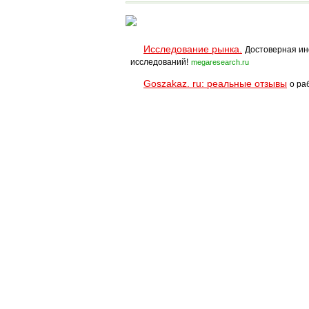
Исследование рынка.
Достоверная ин
исследований!
megaresearch.ru
Goszakaz. ru: реальные отзывы
о ра
Помощь
Условия использования
При полном и