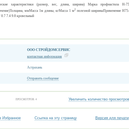
ческие характеристики (размер, вес, длина, ширина) Марка профнастила Н-7
2
ачение)Толщина, ммМасса 1м длины, кгМасса 1 м
полезной шириныПрименение Н75
 0.7 7.4 9.8 кровельный
ООО СТРОЙДОМСЕРВИС
контактная информация
Астрахань
Отправить сообщение
Увеличить количество просмотро
ПРОСМОТРОВ: 4
в Избранное
Ссылка на эту страницу
Версия для печати