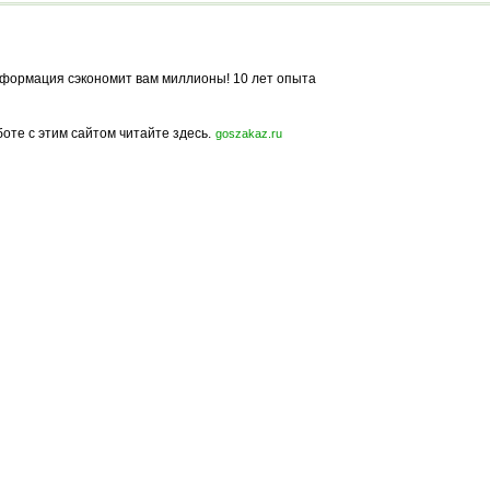
формация сэкономит вам миллионы! 10 лет опыта
боте с этим сайтом читайте здесь.
goszakaz.ru
Политика конфиденциальности
Карта сайта
© 2009-2023, МирСтроек.ру - портал бесплатных строительных объявлений.
ли частичном использовании материалов сайта гиперссылка на MirStroek.RU