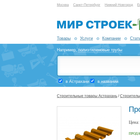
Москва
Санкт-Петербург
Нижний Новгород
Е
Товары
Услуги
Компании
Стат
Например,
полиэтиленовые трубы
в Астрахани
в названии
Строительные товары Астрахань
/
Строительс
Пр
Цена
ПРОД