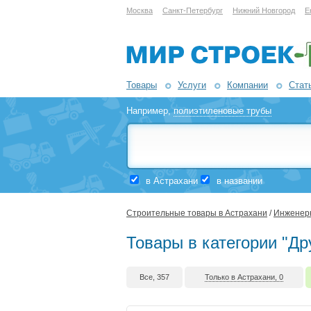
Москва
Санкт-Петербург
Нижний Новгород
Е
Товары
Услуги
Компании
Стат
Например,
полиэтиленовые трубы
в Астрахани
в названии
Строительные товары в Астрахани
/
Инженерн
Товары в категории "Др
Все, 357
Только в Астрахани, 0