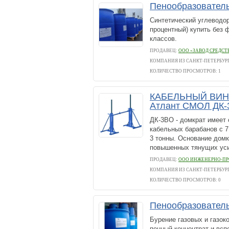
Пенообразовател
Синтетический углеводор
процентный) купить без 
классов.
ПРОДАВЕЦ:
ООО «ЗАВОД СРЕДС
КОМПАНИЯ ИЗ САНКТ-ПЕТЕРБУР
КОЛИЧЕСТВО ПРОСМОТРОВ: 1
КАБЕЛЬНЫЙ ВИНТ
Атлант СМОЛ ДК
ДК-3ВО - домкрат имеет
кабельных барабанов с 7
3 тонны. Основание домк
повышенных тянущих ус
ПРОДАВЕЦ:
ООО ИНЖЕНЕРНО-ПР
КОМПАНИЯ ИЗ САНКТ-ПЕТЕРБУР
КОЛИЧЕСТВО ПРОСМОТРОВ: 0
Пенообразователь
Бурение газовых и газок
пенный концентрат и вс