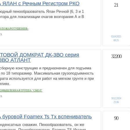
ь ЯЛАН с Речным Регистром РКО
21
одный пенообразователь Ялан Речной (6, 3 и 1
фтора для локализации очагов возгорания А и В
ТВ ПОЖАРОТУШЕНИЯ»
ГА
03.04.2025
08:25
ОВОЙ ДОМКРАТ ДК-3ВО серия
32200
-3ВО АТЛАНТ
 сборную конструкцию и предназначен для подъема
 по 18 типоразмер. Максимальная грузоподъемность
рата используется для работ на мягком грунте и при
илиях.
ОМЫШЛЕННАЯ ГРУППА "СМОЛ"
ГА
18.12.2024
21:06
 буровой Foamex Ts Tx вспениватель
90
онденсатных скважин. Пенообразователь, он же
пениватель Пенообразователь Foamex TS Италия,