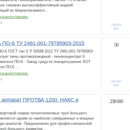
овых скважин высокоэффективный жидкий
ящий из биоразлагаемого...
ТВ ПОЖАРОТУШЕНИЯ»
ГА
21.06.2024
08:47
 ПО-6 ТУ 2481-001-79785903-2015
50
О-6 ГОСТ тип S Р 50588-2012 ТУ 2481-001-79785903-
нтрат пены противопожарной - пеноконцентрат 6
ователя ПО-6 - Завод средств пожаротушения ЗСП
я ПО-6 ...
ТВ ПОЖАРОТУШЕНИЯ»
ГА
20.12.2023
09:32
 аппарат ПРОТВА 1200. НАКС и
238 000
муфтовой сварки полиэтиленовых труб большого
вляется одним из наиболее совершенных и мощных
еди аналогов. Предназначен для профессиональной
руб большого диаметра...