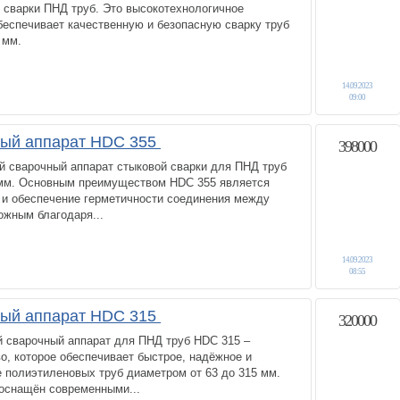
 сварки ПНД труб. Это высокотехнологичное
беспечивает качественную и безопасную сварку труб
 мм.
14.09.2023
09:00
ный аппарат HDC 355
398000
й сварочный аппарат стыковой сварки для ПНД труб
 мм. Основным преимуществом HDC 355 является
 и обеспечение герметичности соединения между
ожным благодаря...
14.09.2023
08:55
ный аппарат HDC 315
320000
й сварочный аппарат для ПНД труб HDC 315 –
о, которое обеспечивает быстрое, надёжное и
 полиэтиленовых труб диаметром от 63 до 315 мм.
 оснащён современными...