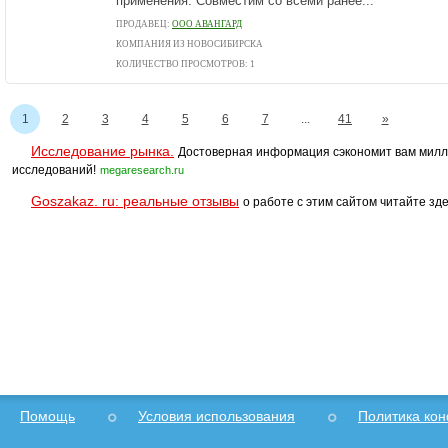
применения. Совместим со всеми ранее...
ПРОДАВЕЦ:
ООО АВАНГАРД
КОМПАНИЯ ИЗ НОВОСИБИРСКА
КОЛИЧЕСТВО ПРОСМОТРОВ: 1
1
2
3
4
5
6
7
...
41
»
Исследование рынка.
Достоверная информация сэкономит вам милл
исследований!
megaresearch.ru
Goszakaz. ru: реальные отзывы
о работе с этим сайтом читайте зде
Помощь
Условия использования
Политика ко