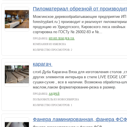
Пиломатериал обрезной от производи
Можгинское деревообрабатывающее предприятие ИП 
forestryplant.ru ) производит и реализует пиломатери
продукцию из Удмуртского, Кировского леса хвойных 
сортировка по ГОСТу № 26002-83 и №...
ПРОДАВЕЦ:
ИП ИП ЛЕБЕДЕВ Л.В.
КОМПАНИЯ ИЗ ИЖЕВСКА
КОЛИЧЕСТВО ПРОСМОТРОВ: 2
карагач
слэб Дуба Карагача Вяза для изготовления столов ,с
других элементов интерьера в стиле LIVE EDGE LOF
сушки-сухие , все в наличии. Возможна обработка-ш
маслом,лаком форматирование-резка в размер.
ПРОДАВЕЦ:
АНДРЕЙ
ПОЛЬЗОВАТЕЛЬ ИЗ НОВОСИБИРСКА
КОЛИЧЕСТВО ПРОСМОТРОВ: 1
Фанера ламинированная, фанера ФС