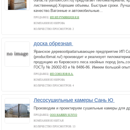
область (lumbercom.ru) предлагает пиломатериалы, кр
лиственница).Хорошие объемы. Быстрые сроки. Лучш
качество.Вагонные и автомобильные...
ПРОДАВЕЦ:
ИП ИП РУМЯНЦЕВ И.Н
КОМПАНИЯ ИЗ КИРОВА
КОЛИЧЕСТВО ПРОСМОТРОВ: 2
доска обрезная
Яранское деревообрабатывающее предприятие ИП Со
(productbmat.ru/) производит и реализует пиломатери
продукцию из Кировского леса хвойных пород (ель,со
ГОСТу № 26002-83 и № 8486-86. Имеем большой опыт 
ПРОДАВЕЦ:
ИП СОКОЛОВ Н.А.
КОМПАНИЯ ИЗ КИРОВА
КОЛИЧЕСТВО ПРОСМОТРОВ: 4
Лесосушильные камеры Сань Ю
Производим и проектируем сушильные камеры для д
ПРОДАВЕЦ:
ООО HARBIN SUNYO
КОМПАНИЯ ИЗ КИТАЯ
КОЛИЧЕСТВО ПРОСМОТРОВ: 13