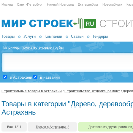
Москва
Санкт-Петербург
Нижний Новгород
Екатеринбург
Новосибирск
Каз
Товары
Услуги
Компании
Статьи
Тендеры
Например,
полиэтиленовые трубы
в Астрахани
в названии
Строительные товары в Астрахани
/
Строительство, отделка, ремонт
/ Дере
Товары в категории "Дерево, деревообр
Астрахань
Все, 1211
Только в Астрахани, 2
Доставка из других регионов