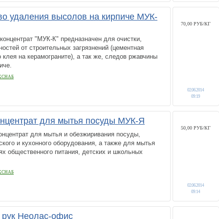
во удаления высолов на кирпиче МУК-
70,00 РУБ/КГ
онцентрат "МУК-К" предназначен для очистки,
остей от строительных загрязнений (цементная
 клея на керамограните), а так же, следов ржавчины
иче.
ХСНАБ
02.06.2014
09:19
нцентрат для мытья посуды МУК-Я
50,00 РУБ/КГ
онцентрат для мытья и обезжиривания посуды,
ского и кухонного оборудования, а также для мытья
ях общественного питания, детских и школьных
ХСНАБ
02.06.2014
09:14
 рук Неолас-офис