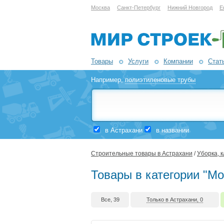
Москва
Санкт-Петербург
Нижний Новгород
Е
Товары
Услуги
Компании
Стат
Например,
полиэтиленовые трубы
в Астрахани
в названии
Строительные товары в Астрахани
/
Уборка, 
Товары в категории "Мо
Все, 39
Только в Астрахани, 0