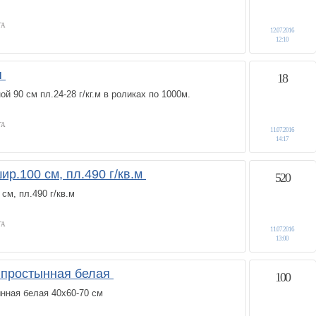
ГА
12.07.2016
12:10
я
18
 90 см пл.24-28 г/кг.м в роликах по 1000м.
ГА
11.07.2016
14:17
р.100 см, пл.490 г/кв.м
520
см, пл.490 г/кв.м
ГА
11.07.2016
13:00
б простынная белая
100
нная белая 40х60-70 см