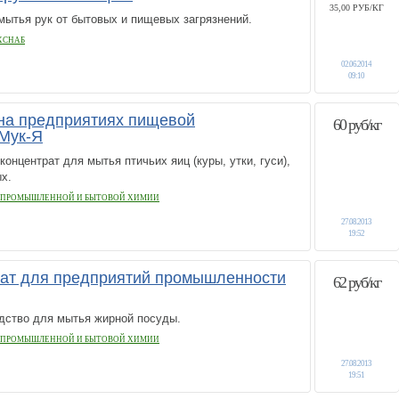
35,00 РУБ/КГ
мытья рук от бытовых и пищевых загрязнений.
ХСНАБ
02.06.2014
09:10
на предприятиях пищевой
60 руб/кг
Мук-Я
нцентрат для мытья птичьих яиц (куры, утки, гуси),
х.
 ПРОМЫШЛЕННОЙ И БЫТОВОЙ ХИМИИ
27.08.2013
19:52
ат для предприятий промышленности
62 руб/кг
ство для мытья жирной посуды.
 ПРОМЫШЛЕННОЙ И БЫТОВОЙ ХИМИИ
27.08.2013
19:51