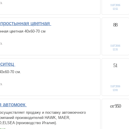
ГА
11.07.2016
12:55
б простынная цветная
88
нная цветная 40х60-70 см
ГА
11.07.2016
12:31
 ситец
51
0х60-70 см.
ГА
11.07.2016
12:01
я автомоек
от 950
осуществляет продажу и поставку автомоечного
компаний производителей HAWK, MAER,
ELSEA (производство Италия).