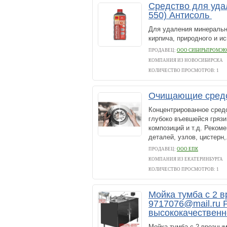
Средство для уд
550) Антисоль
Для удаления минеральн
кирпича, природного и и
ПРОДАВЕЦ:
ООО СИБИРЬПРОМЭК
КОМПАНИЯ ИЗ НОВОСИБИРСКА
КОЛИЧЕСТВО ПРОСМОТРОВ: 1
Очищающие сред
Концентрированное средс
глубоко въевшейся грязи
композиций и т.д. Реком
деталей, узлов, цистерн,.
ПРОДАВЕЦ:
ООО ЕПК
КОМПАНИЯ ИЗ ЕКАТЕРИНБУРГА
КОЛИЧЕСТВО ПРОСМОТРОВ: 1
Мойка тумба с 2 
9717076@mail.ru 
высококачественн
Мойка тумба с 2 врезны