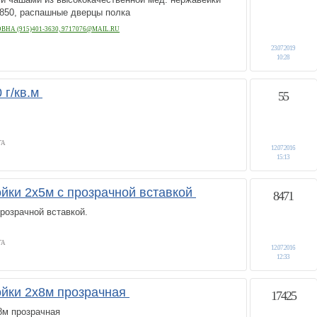
*850, распашные дверцы полка
А (915)401-3630, 9717076@MAIL.RU
23.07.2019
10:28
 г/кв.м
55
ГА
12.07.2016
15:13
йки 2х5м с прозрачной вставкой
8471
розрачной вставкой.
ГА
12.07.2016
12:33
йки 2х8м прозрачная
17425
8м прозрачная