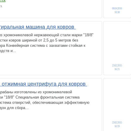
ТАЖ
ГА
08.04.2016
10:38
тиральная машина для ковров
из хромоникелевой нержавеющей стали марки "18/8"
тки ковров шириной от 2,5 до 5 метров без
вра Конвейерная система с захватами стойкая к
дств и...
23.02.2015
16:21
 отжимная центрифуга для ковров
арабаны изготовлены из хромоникелевой
и "18/8" Специальная фронтальная система
истема отверстий, обеспечивающая эффективную
он для сбора...
23.02.2015
16:19