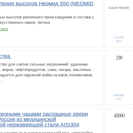
аления высолов Неомид 550 (NEOMID
554,00 РУБ/ШТ
ых высолов различного происхождения и состава с
скусственного камня, бетона
СПЕРТ
21.12.2020
08:54
ства
230
тво для снятия сильных загрязнений: удаление
, жиров, нефтепродуктов, сажи, нагара, масляных
ендуется для наружной мойки кузовов локомотивов,
..
04.06.2020
07:21
врезными чашами распашные двери
42000
Россия из медицинской
ой нержавеющей стали AISI304
ми чашами из высококачественной мед. нержавейки