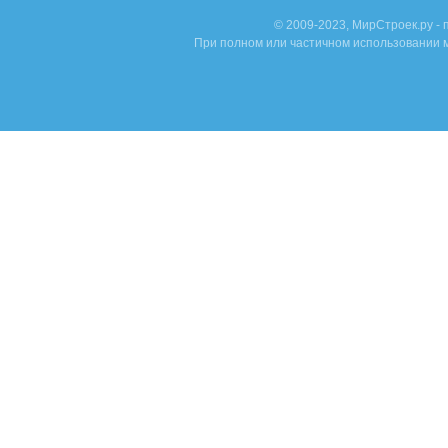
© 2009-2023, МирСтроек.ру -
При полном или частичном использовании м