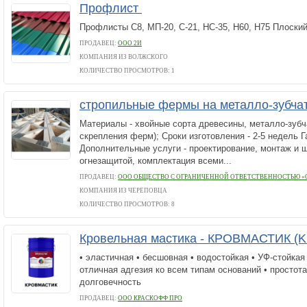
Профлист
Профлисты С8, МП-20, С-21, НС-35, Н60, Н75 Плоский
ПРОДАВЕЦ:
ООО 2И
КОМПАНИЯ ИЗ ВОЛЖСКОГО
КОЛИЧЕСТВО ПРОСМОТРОВ: 1
стропильные фермы на металло-зубча
Материалы - хвойные сорта древесины, металло-зубч
скрепления ферм); Сроки изготовления - 2-5 недель Г
Дополнительные услуги - проектирование, монтаж и 
огнезащитой, комплектация всеми...
ПРОДАВЕЦ:
ООО ОБЩЕСТВО С ОГРАНИЧЕННОЙ ОТВЕТСТВЕННОСТЬЮ «
КОМПАНИЯ ИЗ ЧЕРЕПОВЦА
КОЛИЧЕСТВО ПРОСМОТРОВ: 8
Кровельная мастика - КРОВМАСТИК (Kr
• эластичная • бесшовная • водостойкая • УФ-стойкая
отличная адгезия ко всем типам оснований • простота
долговечность
ПРОДАВЕЦ:
ООО КРАСКОФФ ПРО