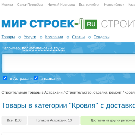
Москва
Санкт-Петербург
Нижний Новгород
Екатеринбург
Новосибирск
Каз
Товары
Услуги
Компании
Статьи
Тендеры
Например,
полиэтиленовые трубы
в Астрахани
в названии
Строительные товары в Астрахани
/
Строительство, отделка, ремонт
/ Кровл
Товары в категории "Кровля" с доставк
Все, 1136
Только в Астрахани, 13
Доставка из других регионов