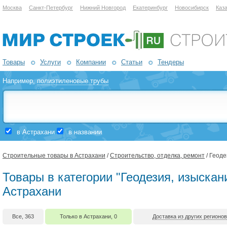
Москва
Санкт-Петербург
Нижний Новгород
Екатеринбург
Новосибирск
Каз
Товары
Услуги
Компании
Статьи
Тендеры
Например,
полиэтиленовые трубы
в Астрахани
в названии
Строительные товары в Астрахани
/
Строительство, отделка, ремонт
/ Геоде
Товары в категории "Геодезия, изыскан
Астрахани
Все, 363
Только в Астрахани, 0
Доставка из других регионов