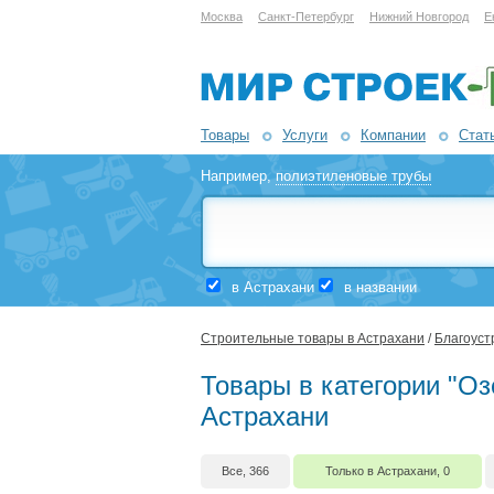
Москва
Санкт-Петербург
Нижний Новгород
Е
Товары
Услуги
Компании
Стат
Например,
полиэтиленовые трубы
в Астрахани
в названии
Строительные товары в Астрахани
/
Благоуст
Товары в категории "Оз
Астрахани
Все, 366
Только в Астрахани, 0