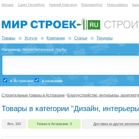
Москва
Санкт-Петербург
Нижний Новгород
Екатеринбург
Новосибирск
Каз
Товары
Услуги
Компании
Статьи
Тендеры
Например,
полиэтиленовые трубы
в Астрахани
в названии
Строительные товары в Астрахани
/
Благоустройство, интерьеры, архитекту
Товары в категории "Дизайн, интерьеры
Все, 320
Только в Астрахани, 3
Доставка из других регионов