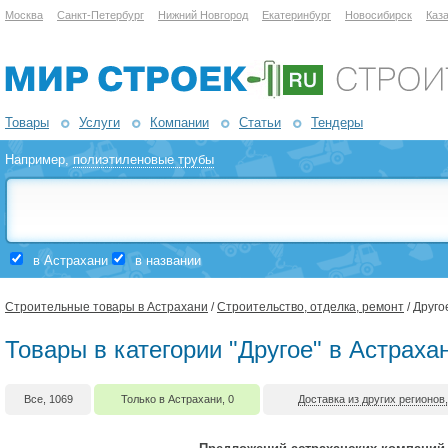
Москва
Санкт-Петербург
Нижний Новгород
Екатеринбург
Новосибирск
Каз
Товары
Услуги
Компании
Статьи
Тендеры
Например,
полиэтиленовые трубы
в Астрахани
в названии
Строительные товары в Астрахани
/
Строительство, отделка, ремонт
/ Друго
Товары в категории "Другое" в Астраха
Все, 1069
Только в Астрахани, 0
Доставка из других регионов