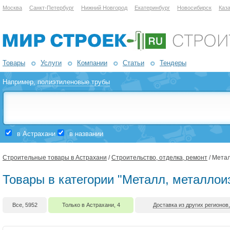
Москва
Санкт-Петербург
Нижний Новгород
Екатеринбург
Новосибирск
Каз
Товары
Услуги
Компании
Статьи
Тендеры
Например,
полиэтиленовые трубы
в Астрахани
в названии
Строительные товары в Астрахани
/
Строительство, отделка, ремонт
/ Мета
Товары в категории "Металл, металлои
Все, 5952
Только в Астрахани, 4
Доставка из других регионов