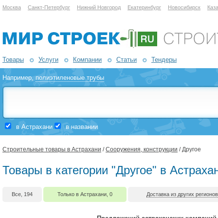
Москва
Санкт-Петербург
Нижний Новгород
Екатеринбург
Новосибирск
Каз
Товары
Услуги
Компании
Статьи
Тендеры
Например,
полиэтиленовые трубы
в Астрахани
в названии
Строительные товары в Астрахани
/
Сооружения, конструкции
/ Другое
Товары в категории "Другое" в Астраха
Все, 194
Только в Астрахани, 0
Доставка из других регионов