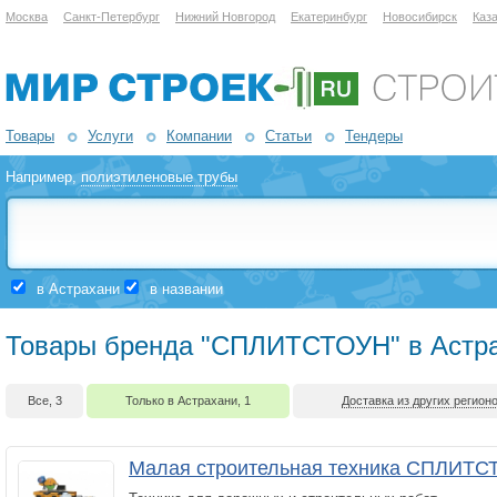
Москва
Санкт-Петербург
Нижний Новгород
Екатеринбург
Новосибирск
Каз
Товары
Услуги
Компании
Статьи
Тендеры
Например,
полиэтиленовые трубы
в Астрахани
в названии
Товары бренда "СПЛИТСТОУН" в Астр
Все, 3
Только в Астрахани, 1
Доставка из других регионо
Малая строительная техника СПЛИТ