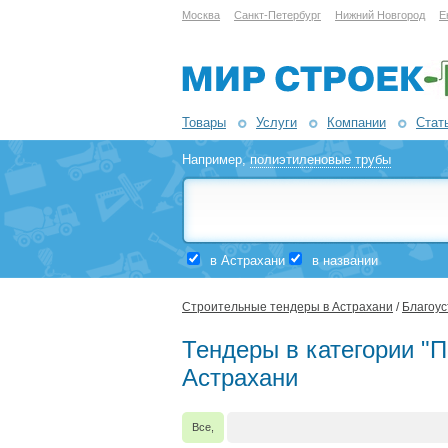
Москва
Санкт-Петербург
Нижний Новгород
Е
Товары
Услуги
Компании
Стат
Например,
полиэтиленовые трубы
в Астрахани
в названии
Строительные тендеры в Астрахани
/
Благоус
Тендеры в категории "П
Астрахани
Все,