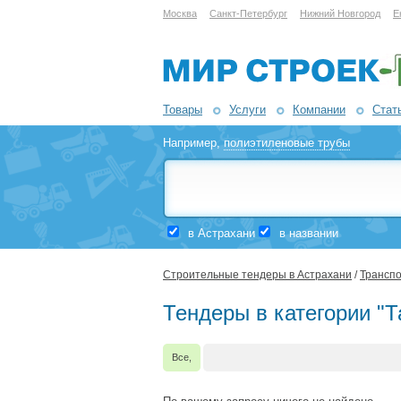
Москва
Санкт-Петербург
Нижний Новгород
Е
Товары
Услуги
Компании
Стат
Например,
полиэтиленовые трубы
в Астрахани
в названии
Строительные тендеры в Астрахани
/
Транспо
Тендеры в категории "Т
Все,