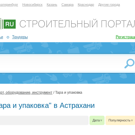
катеринбург
Новосибирск
Казань
Самара
Краснодар
Другие города
ьи
Тендеры
Регистрац
рт, оборудование, инструмент
/ Тара и упаковка
ара и упаковка" в Астрахани
Дата
Популярность