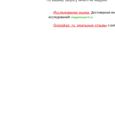
По вашему запросу ничего не найдено
Исследование рынка.
Достоверная ин
исследований!
megaresearch.ru
Goszakaz. ru: реальные отзывы
о ра