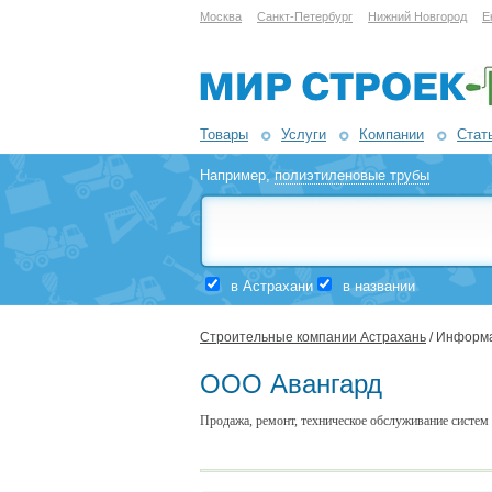
Москва
Санкт-Петербург
Нижний Новгород
Е
Товары
Услуги
Компании
Стат
Например,
полиэтиленовые трубы
в Астрахани
в названии
Строительные компании Астрахань
/ Информа
ООО Авангард
Продажа, ремонт, техническое обслуживание систе