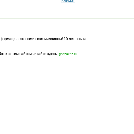
Климат
формация сэкономит вам миллионы! 10 лет опыта
боте с этим сайтом читайте здесь.
goszakaz.ru
Политика конфиденциальности
Карта сайта
© 2009-2023, МирСтроек.ру - портал бесплатных строительных объявлений.
ли частичном использовании материалов сайта гиперссылка на MirStroek.RU