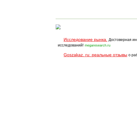
Исследование рынка.
Достоверная ин
исследований!
megaresearch.ru
Goszakaz. ru: реальные отзывы
о ра
Помощь
Условия использования
При полном и