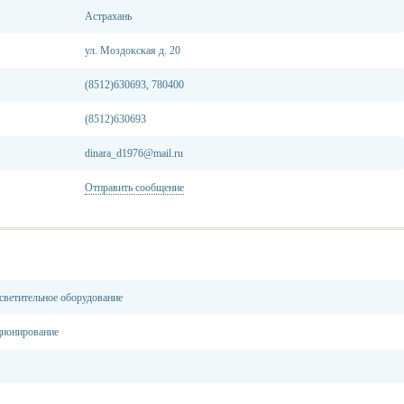
Астрахань
ул. Моздокская д. 20
(8512)630693, 780400
(8512)630693
dinara_d1976@mail.ru
Отправить сообщение
светительное оборудование
ционирование