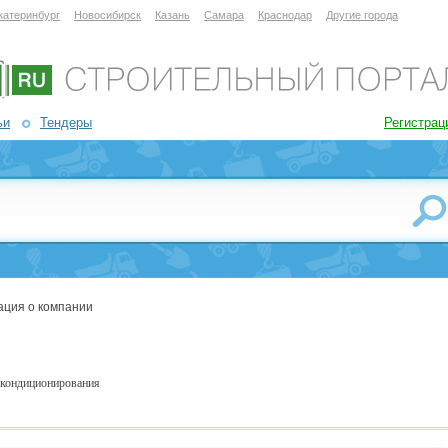
катеринбург
Новосибирск
Казань
Самара
Краснодар
Другие города
ьи
Тендеры
Регистрац
ция о компании
м кондиционирования