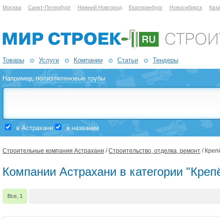
Москва
Санкт-Петербург
Нижний Новгород
Екатеринбург
Новосибирск
Каз
Товары
Услуги
Компании
Статьи
Тендеры
Например,
полиэтиленовые трубы
в Астрахани
в названии
Строительные компании Астрахани
/
Строительство, отделка, ремонт
/ Креп
Компании Астрахани в категории "Крепё
Все, 1