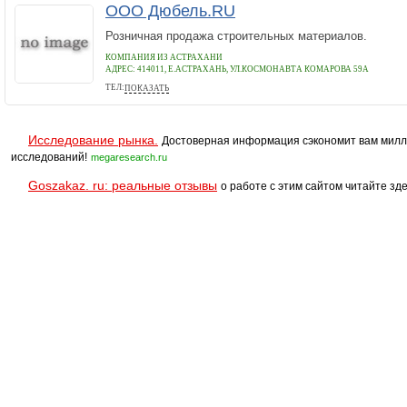
ООО Дюбель.RU
Розничная продажа строительных материалов.
КОМПАНИЯ ИЗ АСТРАХАНИ
АДРЕС:
414011, Е.АСТРАХАНЬ, УЛ.КОСМОНАВТА КОМАРОВА 59А
ТЕЛ:
ПОКАЗАТЬ
8-8512-799903
Исследование рынка.
Достоверная информация сэкономит вам милл
исследований!
megaresearch.ru
Goszakaz. ru: реальные отзывы
о работе с этим сайтом читайте зде