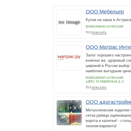
ООО Мебельер
Кухни на заказ в Астрах
КОМПАНИЯ ИЗ АСТРАХАНИ
ТЕЛ:
ПОКАЗАТЬ
+79270704106
ООО Матрас Инте
Залог хорошего настроен
конечно же, здоровый с
широкий в России выбор 
наиболее выгодным цена
КОМПАНИЯ ИЗ АСТРАХАНИ
АДРЕС:
УЛ. РЫБИНСКАЯ, Д. 11
ТЕЛ:
ПОКАЗАТЬ
+7 (851) 299-47-80
ООО адогастройи
Металлические изделия о
сетка рабица оцинкованн
ворота и калитки! - сто
эконом-варианта!