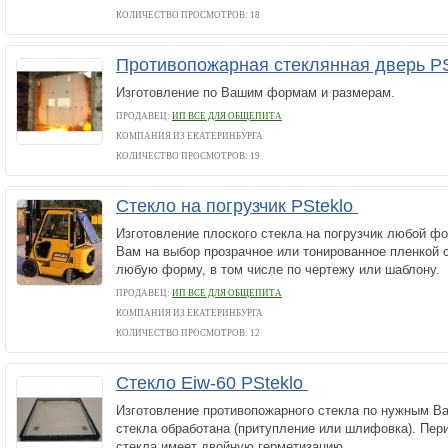
КОЛИЧЕСТВО ПРОСМОТРОВ: 18
Противопожарная стеклянная дверь P
Изготовление по Вашим формам и размерам.
ПРОДАВЕЦ:
ИП ВСЕ ДЛЯ ОБЩЕПИТА
КОМПАНИЯ ИЗ ЕКАТЕРИНБУРГА
КОЛИЧЕСТВО ПРОСМОТРОВ: 19
Стекло на погрузчик PSteklo
Изготовление плоского стекла на погрузчик любой 
Вам на выбор прозрачное или тонированное пленкой 
любую форму, в том числе по чертежу или шаблону.
ПРОДАВЕЦ:
ИП ВСЕ ДЛЯ ОБЩЕПИТА
КОМПАНИЯ ИЗ ЕКАТЕРИНБУРГА
КОЛИЧЕСТВО ПРОСМОТРОВ: 12
Стекло Eiw-60 PSteklo
Изготовление противопожарного стекла по нужным В
стекла обработана (притупление или шлифовка). Пер
стекла имеет двойную герметизацию.