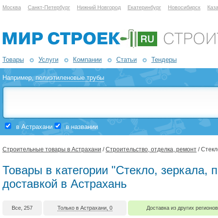
Москва
Санкт-Петербург
Нижний Новгород
Екатеринбург
Новосибирск
Каз
Товары
Услуги
Компании
Статьи
Тендеры
Например,
полиэтиленовые трубы
в Астрахани
в названии
Строительные товары в Астрахани
/
Строительство, отделка, ремонт
/ Стекл
Товары в категории "Стекло, зеркала, 
доставкой в Астрахань
Все, 257
Только в Астрахани, 0
Доставка из других регионов