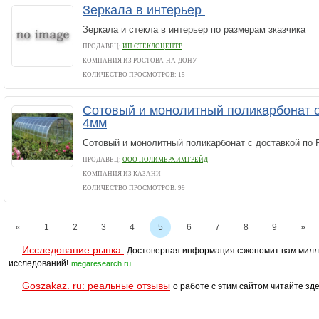
Зеркала в интерьер
Зеркала и стекла в интерьер по размерам зказчика
ПРОДАВЕЦ:
ИП СТЕКЛОЦЕНТР
КОМПАНИЯ ИЗ РОСТОВА-НА-ДОНУ
КОЛИЧЕСТВО ПРОСМОТРОВ: 15
Сотовый и монолитный поликарбонат 
4мм
Сотовый и монолитный поликарбонат с доставкой по 
ПРОДАВЕЦ:
ООО ПОЛИМЕРХИМТРЕЙД
КОМПАНИЯ ИЗ КАЗАНИ
КОЛИЧЕСТВО ПРОСМОТРОВ: 99
«
1
2
3
4
5
6
7
8
9
»
Исследование рынка.
Достоверная информация сэкономит вам милл
исследований!
megaresearch.ru
Goszakaz. ru: реальные отзывы
о работе с этим сайтом читайте зде